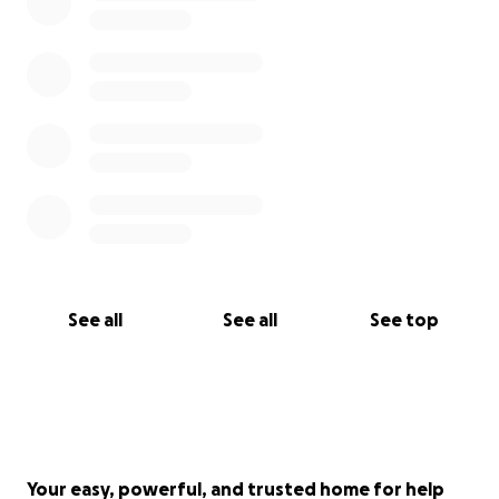
adelante y caminar de nuevo. También soy padre de
familia y el estar sin trabajo o sin un ingreso ha sido
difícil, no he podido proveer dinero a mi hijo de solo 1
año de edad
Estoy pidiendo que me apoyen con lo que puedan
para que estos ingresos puedan ayudarme a mi y mi
familia en todo lo que se necesite este largo
proceso. Mi primo Nemecio me está ayudando a
facilitar esta recaudación de fondos para que yo
pueda enfocarme en mi recuperación.
See all
See all
See top
Mi sueño es luchar fuerte y salir de esto con su
apoyo. iAyúdame a cumplir este sueño! Muchas
gracias
Your easy, powerful, and trusted home for help