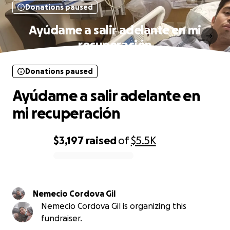
Donations paused
Ayúdame a salir adelante en mi
recuperación
Donations paused
Ayúdame a salir adelante en
mi recuperación
$3,197
raised
of
$5.5K
0% complete
Nemecio Cordova Gil
Nemecio Cordova Gil is organizing this
fundraiser.