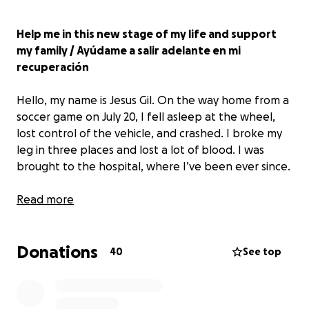
Help me in this new stage of my life and support
my family / Ayúdame a salir adelante en mi
recuperación
Hello, my name is Jesus Gil. On the way home from a
soccer game on July 20, I fell asleep at the wheel,
lost control of the vehicle, and crashed. I broke my
leg in three places and lost a lot of blood. I was
brought to the hospital, where I’ve been ever since.
I spent the first 36 hours after my accident in a
Read more
coma. When I woke up, I realized how serious the
accident was. The doctors shared the heartbreaking
Donations
news that, despite their best efforts, they were
40
See top
going to have to amputate part of my leg. Luckily,
my dad and friends have been by my side through
all of this.