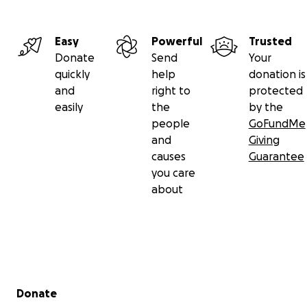
Easy
Powerful
Trusted
Donate
Send
Your
quickly
help
donation is
and
right to
protected
easily
the
by the
people
GoFundMe
and
Giving
causes
Guarantee
you care
about
Secondary menu
Donate