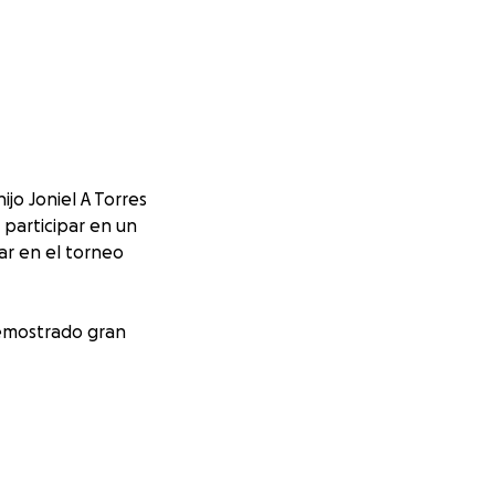
jo Joniel A Torres
 participar en un
gar en el torneo
demostrado gran
 mucho cariño.
ulturas y vivir