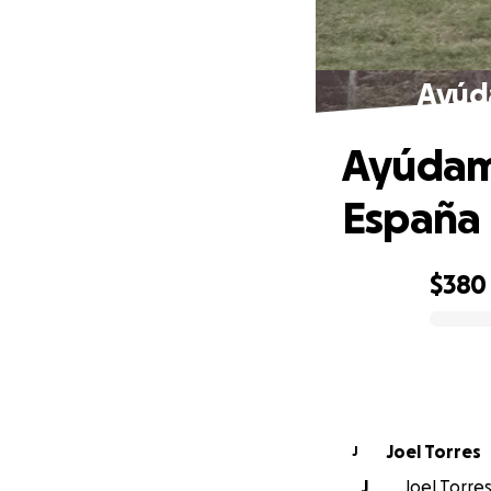
Ayúda
Ayúdame
España
$380
0% complete
Joel Torres
J
J
Joel Torres