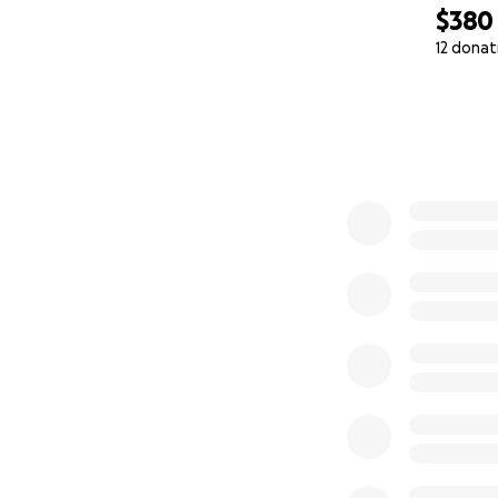
$380
12 donat
0% complete