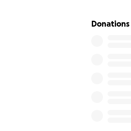
Como familia, hem
para cubrir gastos
Donations
Agradecemos de co
aportación, compa
arena nos acerca 
¡Gracias por ser 
lucha por cumplir