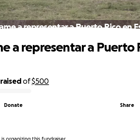
me a representar a Puerto Rico en 
 a representar a Puerto 
raised
of
$500
Donate
Share
 is organizing this fundraiser.