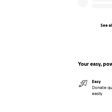
See al
Your easy, po
Easy
Donate qu
easily