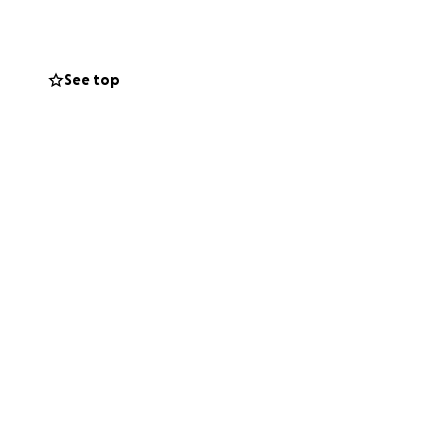
 falta una parte
See top
sea con una
da granito de
orriqueño que