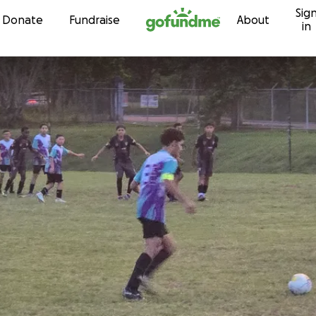
Sig
Skip to content
Donate
Fundraise
About
in