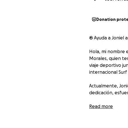
Donation prot
⚽ Ayuda a Joniel a
Hola, mi nombre es
Morales, quien te
viaje deportivo ju
internacional Sur
Actualmente, Joni
dedicación, esfuer
Este viaje es una
Read more
Joniel ama el fútb
unos días llenos 