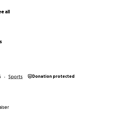
e all
s
5
Sports
Donation protected
iser