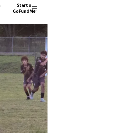
n
Start a
GoFundMe