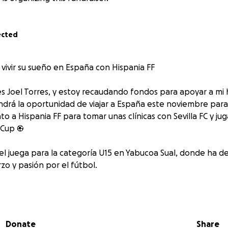
ected
 vivir su sueño en España con Hispania FF
 Joel Torres, y estoy recaudando fondos para apoyar a mi hi
ndrá la oportunidad de viajar a España este noviembre para
nto a Hispania FF para tomar unas clínicas con Sevilla FC y ju
f Cup ⚽
el juega para la categoría U15 en Yabucoa Sual, donde ha 
zo y pasión por el fútbol.
 sorpresa muy especial que le hemos estado preparando con
ol, y esta experiencia le permitirá entrenar, conocer nuevas c
Donate
Share
de aprendizaje, compañerismo y deporte. ⚽