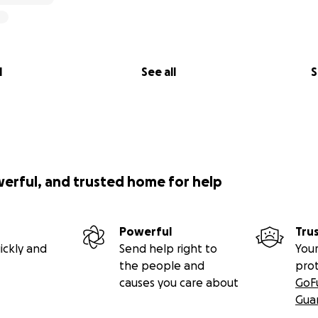
l
See all
S
werful, and trusted home for help
Powerful
Tru
ickly and
Send help right to
Your
the people and
pro
causes you care about
GoF
Gua