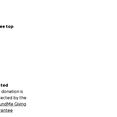
ee top
sted
 donation is
tected by the
undMe Giving
rantee