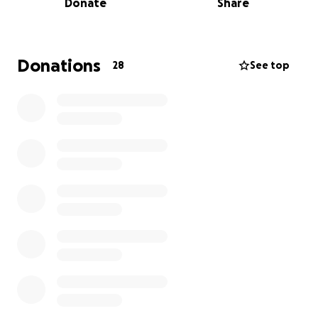
Donate
Share
este sueño, a volverlo a renacer y más fuerte!
Ayúdame para poder seguir cambiando vidas!
Puedes ver más de mi labor en Instagram como
“lacasadetodosmx” gracias por leerme ♥️
Donations
28
See top