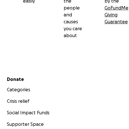
easily
the
by the
people
GoFundMe
and
Giving
causes
Guarantee
you care
about
Secondary menu
Donate
Categories
Crisis relief
Social Impact Funds
Supporter Space