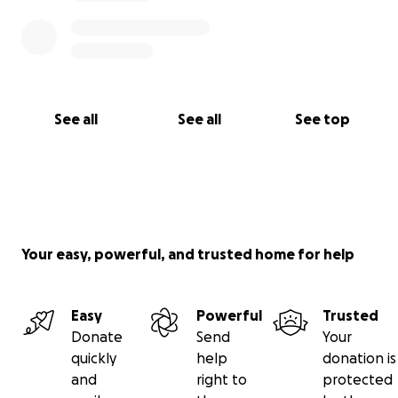
See all
See all
See top
Your easy, powerful, and trusted home for help
Easy
Powerful
Trusted
Donate
Send
Your
quickly
help
donation is
and
right to
protected