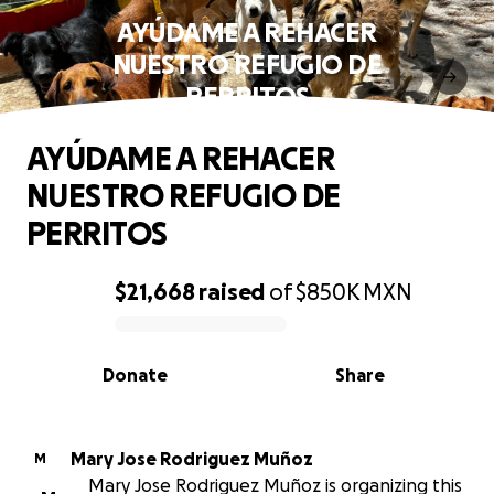
AYÚDAME A REHACER
NUESTRO REFUGIO DE
PERRITOS
AYÚDAME A REHACER
NUESTRO REFUGIO DE
PERRITOS
$21,668
raised
of
$850K
MXN
0% complete
Donate
Share
Mary Jose Rodriguez Muñoz
M
Mary Jose Rodriguez Muñoz is organizing this