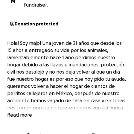
M
fundraiser.
Donation protected
Hola! Soy majo! Una joven de 21 años que desde los
15 años a entregado su vida por los animales,
lamentablemente hace 1 año perdimos nuestro
hogar debido a las lluvias e inundaciones, protección
civil nos desalojó y no nos deja volver al que un día
fue nuestro hogar es por eso que hoy pido tu ayuda,
queremos volver a hacer el hogar de cientos de
perritos callejeros en México, después de nuestro
accidente hemos vagado de casa en casa y en todas
nos corren porque no quieren perros aun así nunca
dejo de ayudar ni de rescatar a los más indefensos,
Read more
no es fácil hacer esta labor es por eso que pido tu
ayuda, con tu donativo me ayudas a volver a lograr