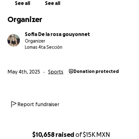
See all
See all
Organizer
Sofia De la rosa gouyonnet
Organizer
Lomas 4ta Sección
May 4th, 2025
Sports
Donation protected
Report fundraiser
$10,658
raised
of
$15K
MXN