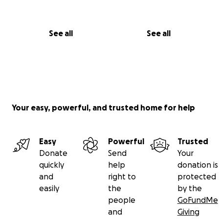
See all
See all
Your easy, powerful, and trusted home for help
Easy
Powerful
Trusted
Donate
Send
Your
quickly
help
donation is
and
right to
protected
easily
the
by the
people
GoFundMe
and
Giving