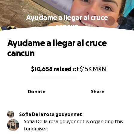
Ayudame a llegar al cruce
cancun
Ayudame a llegar al cruce
cancun
$10,658
raised
of
$15K
MXN
0% complete
Donate
Share
Sofia De la rosa gouyonnet
Sofia De la rosa gouyonnet is organizing this
fundraiser.