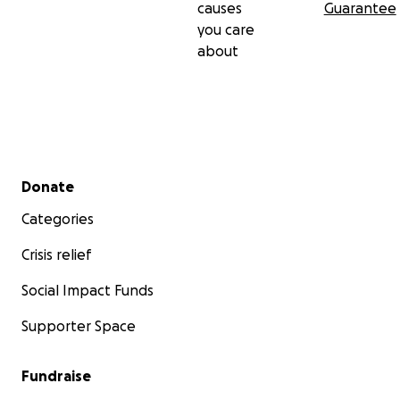
causes
Guarantee
you care
about
Secondary menu
Donate
Categories
Crisis relief
Social Impact Funds
Supporter Space
Fundraise