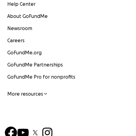
Help Center
About GoFundMe
Newsroom
Careers
GoFundMe.org
GoFundMe Partnerships
GoFundMe Pro for nonprofits
More resources