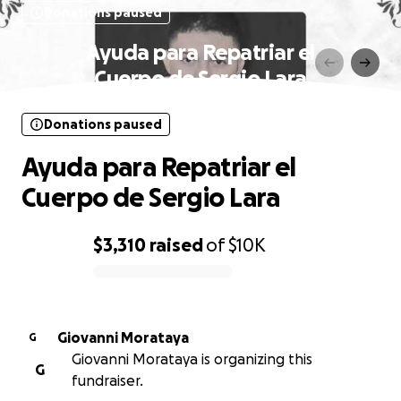
Donations paused
Ayuda para Repatriar el
Cuerpo de Sergio Lara
Donations paused
Ayuda para Repatriar el
Cuerpo de Sergio Lara
$3,310
raised
of
$10K
0% complete
Giovanni Morataya
G
Giovanni Morataya is organizing this
G
fundraiser.