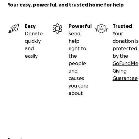
Your easy, powerful, and trusted home for help
Easy
Powerful
Trusted
Donate
Send
Your
quickly
help
donation is
and
right to
protected
easily
the
by the
people
GoFundMe
and
Giving
causes
Guarantee
you care
about
Secondary menu