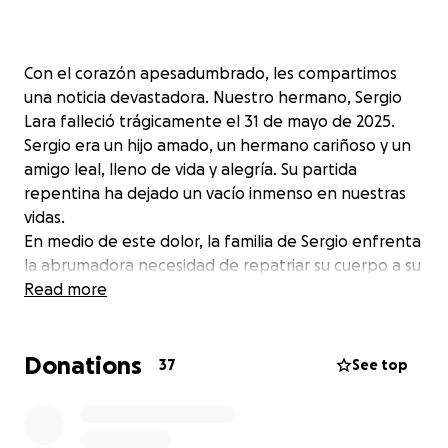
Con el corazón apesadumbrado, les compartimos
una noticia devastadora. Nuestro hermano, Sergio
Lara falleció trágicamente el 31 de mayo de 2025.
Sergio era un hijo amado, un hermano cariñoso y un
amigo leal, lleno de vida y alegría. Su partida
repentina ha dejado un vacío inmenso en nuestras
vidas.
En medio de este dolor, la familia de Sergio enfrenta
la abrumadora necesidad de repatriar su cuerpo a su
país de origen Honduras para que pueda descansar
Read more
en su tierra y sus seres queridos puedan despedirse
dignamente. Humildemente, pedimos su ayuda.
Donations
Cada donación, por pequeña que sea, nos acerca a
37
See top
cumplir este último deseo.
* Comparte esta historia: Ayúdanos a llegar a más
personas compartiendo este mensaje.