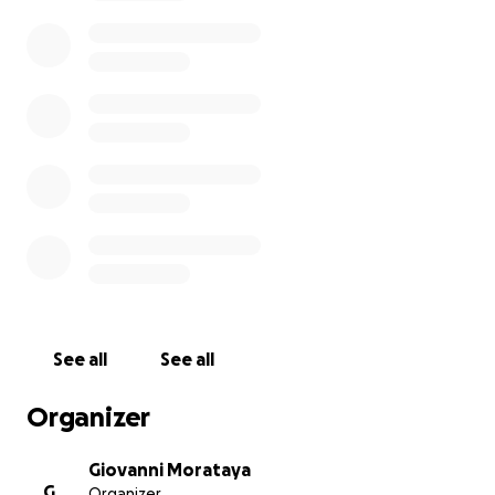
Desde lo más profundo de nuestros corazones,
agradecemos cualquier ayuda. Que el recuerdo de
Sergio viva en nuestros corazones y que, con su
ayuda, pueda finalmente descansar en paz en casa.
Atentamente,
Familia Lara Sánchez
See all
See all
Organizer
Giovanni Morataya
G
Organizer