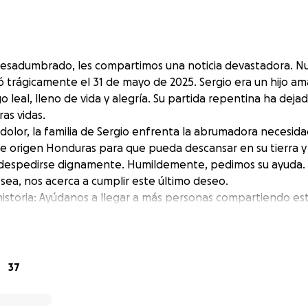
pesadumbrado, les compartimos una noticia devastadora. N
ció trágicamente el 31 de mayo de 2025. Sergio era un hijo 
o leal, lleno de vida y alegría. Su partida repentina ha deja
as vidas.
dolor, la familia de Sergio enfrenta la abrumadora necesida
de origen Honduras para que pueda descansar en su tierra y 
despedirse dignamente. Humildemente, pedimos su ayuda. 
ea, nos acerca a cumplir este último deseo.
istoria: Ayúdanos a llegar a más personas compartiendo es
fundo de nuestros corazones, agradecemos cualquier ayuda
 nuestros corazones y que, con su ayuda, pueda finalmente
37
hez