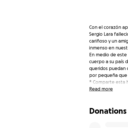
Con el corazón a
Sergio Lara falle
cariñoso y un amig
inmenso en nuestr
En medio de este 
cuerpo a su país 
queridos puedan 
por pequeña que s
* Comparte esta h
Desde lo más pro
Read more
de Sergio viva en
en casa.
Donations
Atentamente,
Familia Lara Sánc