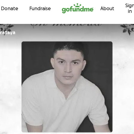
Sig
Skip to content
Donate
Fundraise
About
in
rataya