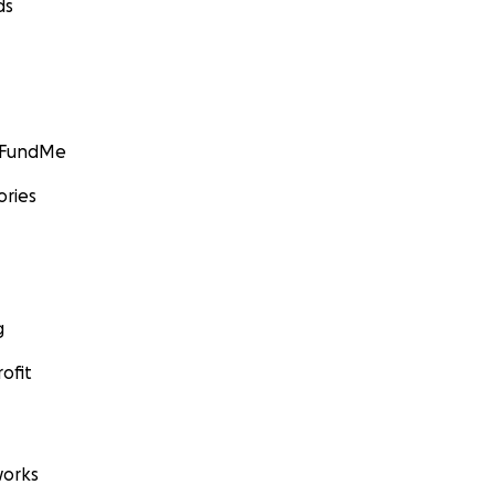
ds
GoFundMe
ories
g
ofit
orks