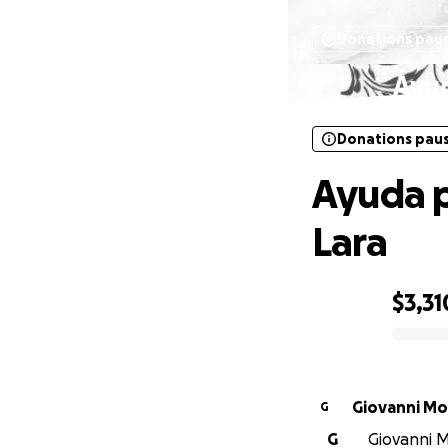
Donations pau
Ayud
Donations pau
Ayuda p
Lara
$3,31
0% complete
Giovanni Mo
G
G
Giovanni M