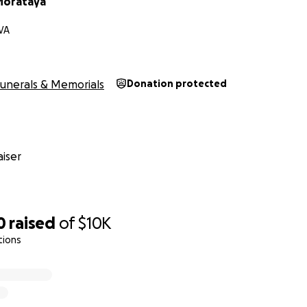
Morataya
VA
unerals & Memorials
Donation protected
iser
0
raised
of
$10K
tions