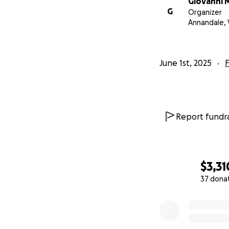
Giovanni 
G
Organizer
Annandale, 
June 1st, 2025
F
Report fundra
$3,31
37 dona
0% complete