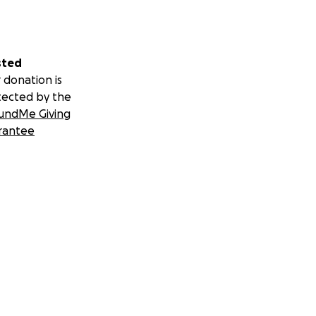
sted
 donation is
tected by the
undMe Giving
rantee