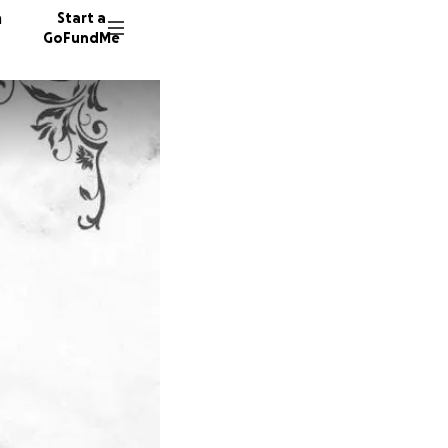
n
Start a
GoFundMe