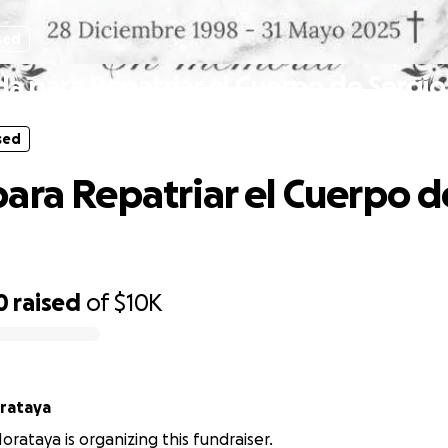
sed
a para Repatriar el Cuerpo de Sergio
sed
ara Repatriar el Cuerpo d
0
raised
of
$10K
rataya
orataya is organizing this fundraiser.