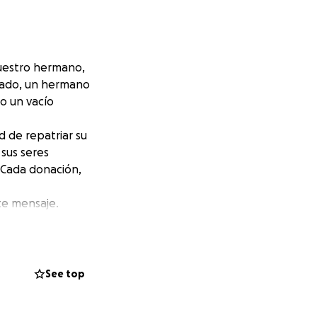
uestro hermano,
amado, un hermano
do un vacío
d de repatriar su
sus seres
Cada donación,
te mensaje.
. Que el recuerdo
 descansar en paz
See top