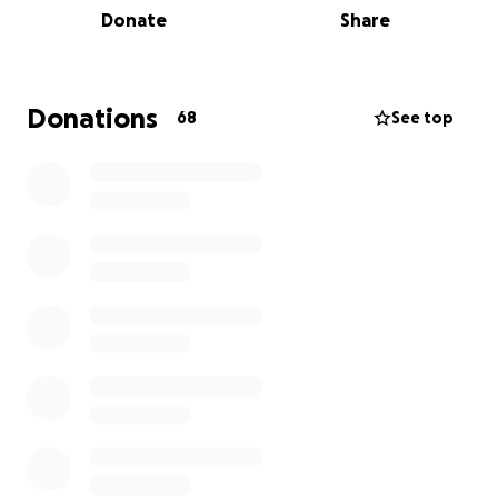
Donate
Share
necesitamos ayuda para cubrir la renta del
departamento donde está viviendo. Para él, este
lugar es un espacio de estabilidad y tranquilidad. Las
veces que intentamos trasladarlo a una instalación
Donations
68
See top
distinta, le generó mucho estrés, confusión y
angustia. Por eso, queremos hacer todo lo posible
para que pueda pasar sus últimos meses de vida en
el lugar donde se siente seguro, tranquilo y rodeado
de su entorno familiar.
Cualquier aporte, por pequeño que sea, será de
gran ayuda para darnos un poco de estabilidad
mientras enfrentamos esta dura etapa como familia.
Agradecemos profundamente tu generosidad, tu
tiempo, y cualquier ayuda que puedas brindar, ya sea
con una donación o compartiendo esta campaña.