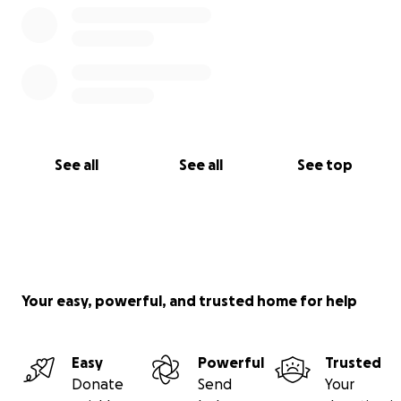
See all
See all
See top
Your easy, powerful, and trusted home for help
Easy
Powerful
Trusted
Donate
Send
Your