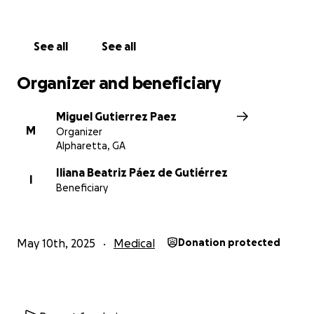
Con gratitud,
Miguel Gutiérrez Páez
See all
See all
Organizer and beneficiary
Miguel Gutierrez Paez
M
Organizer
Alpharetta, GA
Iliana Beatriz Páez de Gutiérrez
I
Beneficiary
May 10th, 2025
Medical
Donation protected