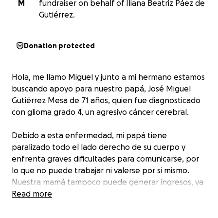
M
fundraiser on behalf of Iliana Beatriz Páez de
Gutiérrez.
Donation protected
Hola, me llamo Miguel y junto a mi hermano estamos
buscando apoyo para nuestro papá, José Miguel
Gutiérrez Mesa de 71 años, quien fue diagnosticado
con glioma grado 4, un agresivo cáncer cerebral.
Debido a esta enfermedad, mi papá tiene
paralizado todo el lado derecho de su cuerpo y
enfrenta graves dificultades para comunicarse, por
lo que no puede trabajar ni valerse por si mismo.
Nuestra mamá tampoco puede generar ingresos, ya
que está dedicada 24/7 a cuidarlo.
Read more
Nos encontramos en una situación muy difícil y