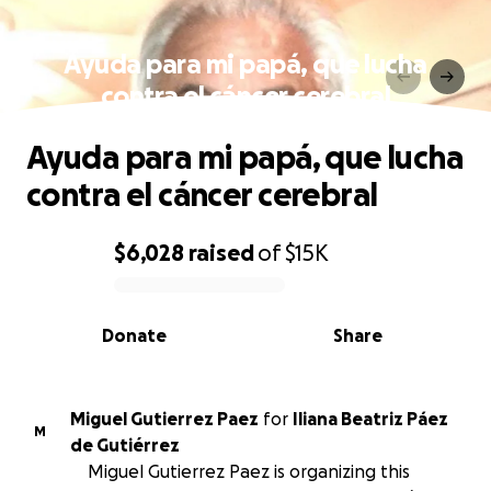
Ayuda para mi papá, que lucha
contra el cáncer cerebral
Ayuda para mi papá, que lucha
contra el cáncer cerebral
$6,028
raised
of
$15K
0% complete
Donate
Share
Miguel Gutierrez Paez
for
Iliana Beatriz Páez
M
de Gutiérrez
Miguel Gutierrez Paez is organizing this