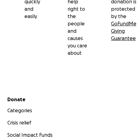
quickly
help
donation is
and
right to
protected
easily
the
by the
people
GoFundMe
and
Giving
causes
Guarantee
you care
about
Secondary menu
Donate
Categories
Crisis relief
Social Impact Funds