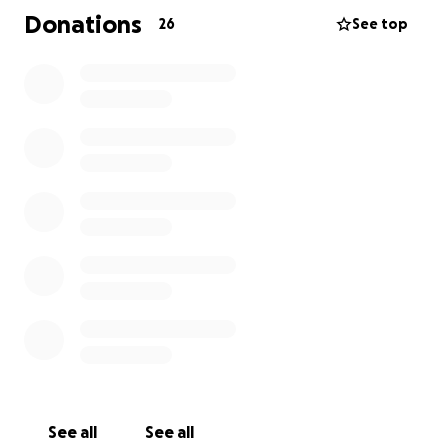
Esta campaña busca brindarle un apoyo continuo
Donations
26
See top
que le permita cubrir sus necesidades esenciales y
mejorar su calidad de vida. Cada aporte, por
pequeño que parezca, marca una gran diferencia en
su vida.
Les agradezco de corazón cualquier ayuda que
puedan ofrecer.
Compartir esta campaña también es una forma de
ayudar.
Hola mi nombre es Carolina De la Torre, vivo en la
ciudad de Cali.
Hace 17 años sufrí una lesión medular a nivel T1 por
una bala perdida quedando con paraplejia, cero
control de esfinteres y padezco de hipotiroidismo.
En estos momentos la Nueva Eps ( servicio de salud)
está intervenida y me están negando los
See all
See all
medicamentos de la tiroides, insumos de