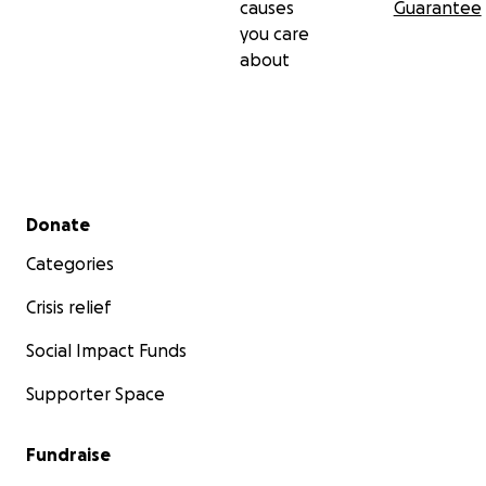
causes
Guarantee
you care
about
Secondary menu
Donate
Categories
Crisis relief
Social Impact Funds
Supporter Space
Fundraise