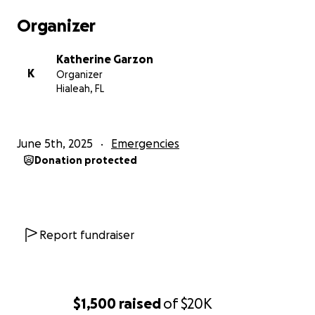
cateterismo( gasas, sondas, guantes), nutrición
Organizer
ensure advance y pañales. Cuando quieren me
suspenden el servicio de enfermería y medico en
Katherine Garzon
casa.
K
Organizer
Agradezco a las personas que puedan aportar para
Hialeah, FL
esta causa y poder tener una mejor calidad de vida,
mis derechos se están viendo vulnerados.
June 5th, 2025
Emergencies
Gracias!!!
Donation protected
Report fundraiser
$1,500
raised
of
$20K