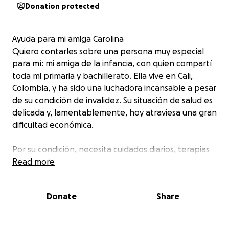
Donation protected
Ayuda para mi amiga Carolina
Quiero contarles sobre una persona muy especial
para mí: mi amiga de la infancia, con quien compartí
toda mi primaria y bachillerato. Ella vive en Cali,
Colombia, y ha sido una luchadora incansable a pesar
de su condición de invalidez. Su situación de salud es
delicada y, lamentablemente, hoy atraviesa una gran
dificultad económica.
Por su condición, necesita cuidados diarios, terapias
constantes, pañales, alimentación especial y otros
Read more
insumos médicos básicos. Sin embargo, debido a la
crisis actual del sistema de salud en Colombia, no
Donate
Share
está recibiendo los apoyos necesarios del Estado, y
esto ha hecho aún más difícil su día a día.