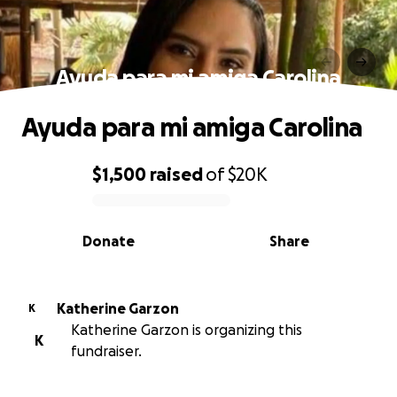
Ayuda para mi amiga Carolina
Ayuda para mi amiga Carolina
$1,500
raised
of
$20K
0% complete
Donate
Share
Katherine Garzon
K
Katherine Garzon is organizing this
K
fundraiser.