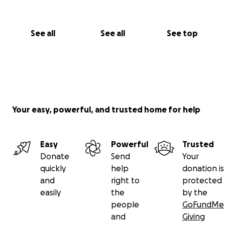
See all
See all
See top
Your easy, powerful, and trusted home for help
Easy
Powerful
Trusted
Donate
Send
Your
quickly
help
donation is
and
right to
protected
easily
the
by the
people
GoFundMe
and
Giving