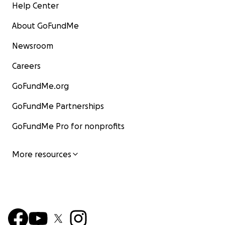
Help Center
About GoFundMe
Newsroom
Careers
GoFundMe.org
GoFundMe Partnerships
GoFundMe Pro for nonprofits
More resources