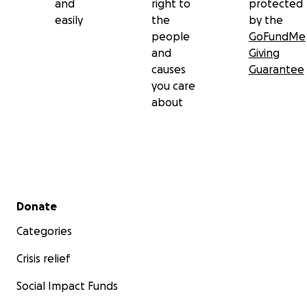
and
right to
protected
easily
the
by the
people
GoFundMe
and
Giving
causes
Guarantee
you care
about
Secondary menu
Donate
Categories
Crisis relief
Social Impact Funds