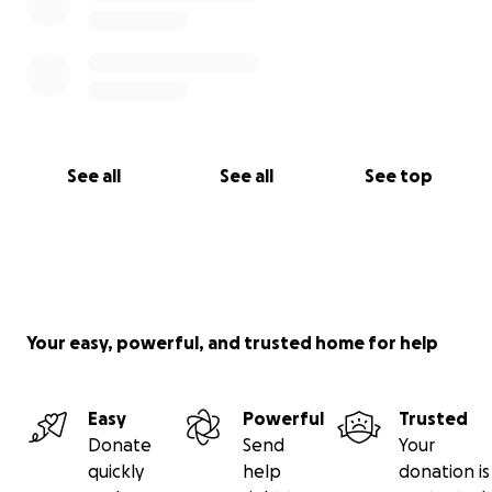
See all
See all
See top
Your easy, powerful, and trusted home for help
Easy
Powerful
Trusted
Donate
Send
Your
quickly
help
donation is