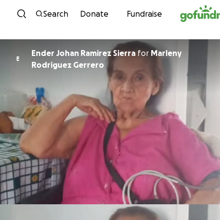
Skip to content
Search
Donate
Fundraise
Ender Johan Ramirez Sierra
for
Marleny
E
Rodriguez Gerrero