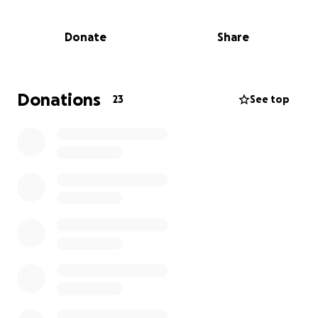
una condición avanzada que ha destruido el
cartílago de su rodilla. Esto le causa dolor constante,
Donate
Share
inestabilidad, inflamación y gran dificultad para
caminar, subir o bajar escaleras. Incluso durante la
noche el dolor no la deja descansar.
Donations
23
See top
El Dr. Renne Chirinos, traumatólogo especialista en
cirugía de rodilla, indicó como única solución una
artroplastia total de rodilla, es decir, una operación
para reemplazar completamente su rodilla dañada
con una prótesis tipo Genesis II.
Lamentablemente, en Venezuela los seguros
médicos no cubren este tipo de operaciones, y
debido a la grave situación económica del país, mi
familia no cuenta con los recursos suficientes para
costear esta cirugía, los medicamentos ni la
rehabilitación necesaria.