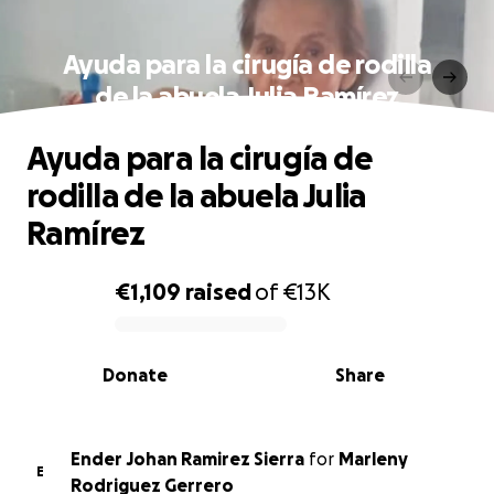
Ayuda para la cirugía de rodilla
de la abuela Julia Ramírez
Ayuda para la cirugía de
rodilla de la abuela Julia
Ramírez
€1,109
raised
of
€13K
0% complete
Donate
Share
Ender Johan Ramirez Sierra
for
Marleny
E
Rodriguez Gerrero