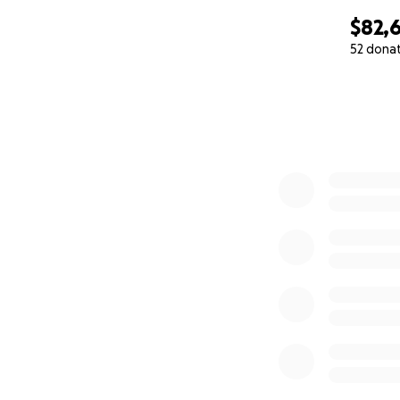
$82,
52 dona
0% complete