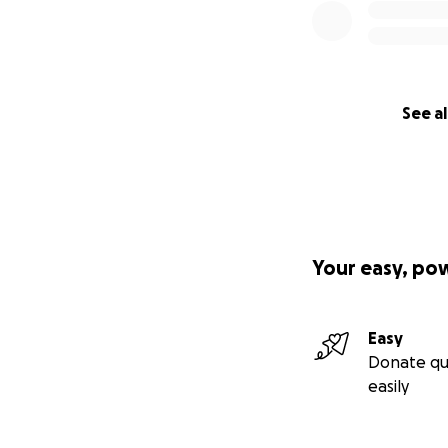
See al
Your easy, po
Easy
Donate qu
easily