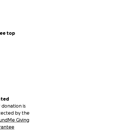
ee top
sted
 donation is
tected by the
undMe Giving
rantee