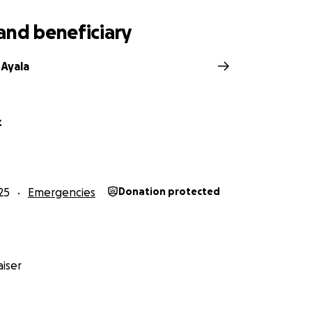
and beneficiary
 Ayala
z
25
Emergencies
Donation protected
iser