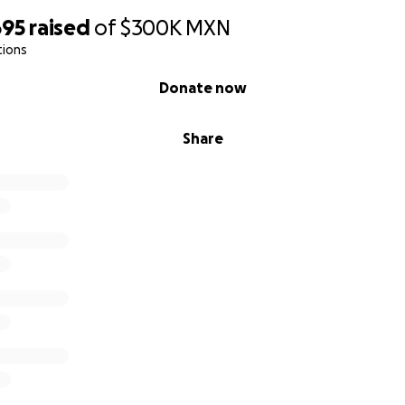
695
raised
of
$300K
MXN
tions
Donate now
Share