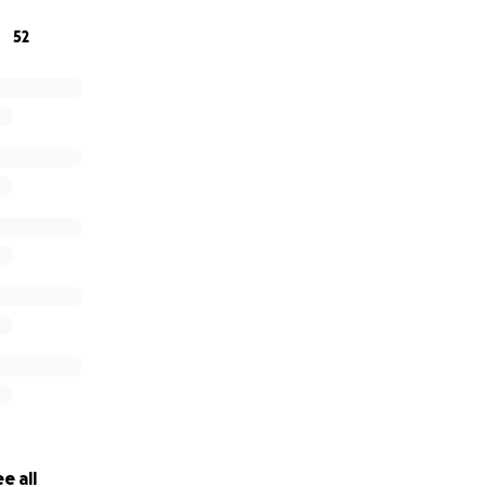
52
e all