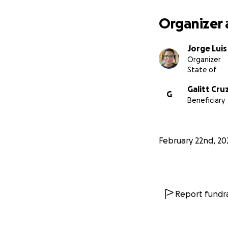
Organizer 
Jorge Luis
Organizer
State of
Galitt Cru
G
Beneficiary
February 22nd, 20
Report fundra