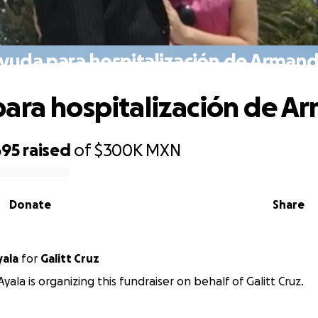
yuda para hospitalización de Arman
ara hospitalización de A
695
raised
of
$300K
MXN
Donate
Share
yala
for
Galitt Cruz
Ayala is organizing this fundraiser on behalf of Galitt Cruz.