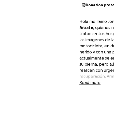
Donation prot
Hola me llamo Jor
Arzate
, quienes 
tratamientos hospi
las imágenes de l
motocicleta
, en 
herido y con una 
actualmente se en
su pierna, pero a
realicen con urge
recuperación. Arm
noble, buen padre
Read more
necesita. En el m
llamo a su esposa
tanto y preguntó 
amigo. Su familia
para ayudarle.