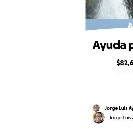
A
Ayuda p
$82,
0% complete
Jorge Luis A
Jorge Luis 