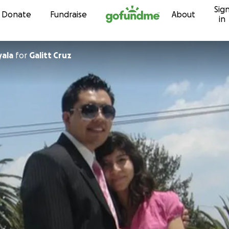
Sig
Skip to content
Donate
Fundraise
About
in
yala
for
Galitt Cruz