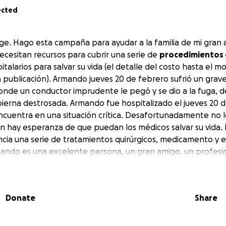
ected
ge. Hago esta campaña para ayudar a la familia de mi gran
necesitan recursos para cubrir una serie de
procedimientos 
talarios para salvar su vida (el detalle del costo hasta el
a publicación). Armando jueves 20 de febrero sufrió un
grave
donde un conductor imprudente le pegó y se dio a la fuga, 
pierna destrosada. Armando fue hospitalizado el jueves 20 
cuentra en una situación crítica. Desafortunadamente no l
ún hay esperanza de que puedan los médicos salvar su vida. 
ncia una serie de tratamientos quirúrgicos, medicamento y 
ando es una excelente persona, un gran amigo, un profesio
 y esposo, siempre preocupado por los demás y dispuesto a 
omento del accidente, cuando todavía no se agravaba su situ
 para decirle que había tenido un "pequeño accidente" par
Donate
Share
si sus hijos ya habían comido. De este tamaño es el corazón
 estará siempre agradecida por cada grano de arena que p