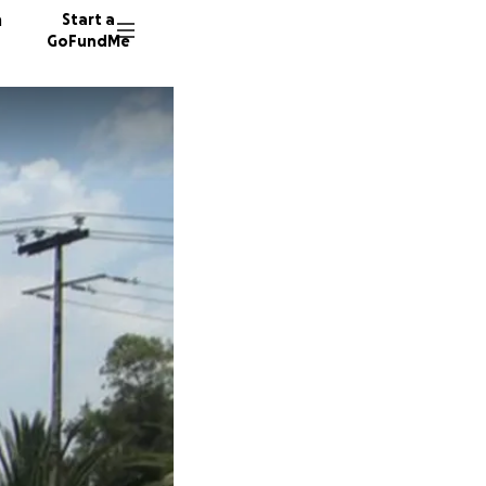
n
Start a
GoFundMe