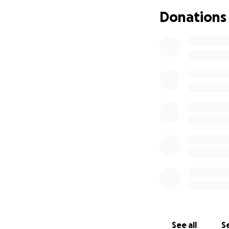
Donations
See all
Se