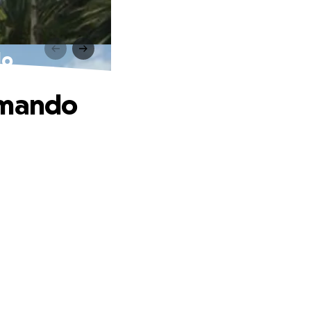
do
rmando