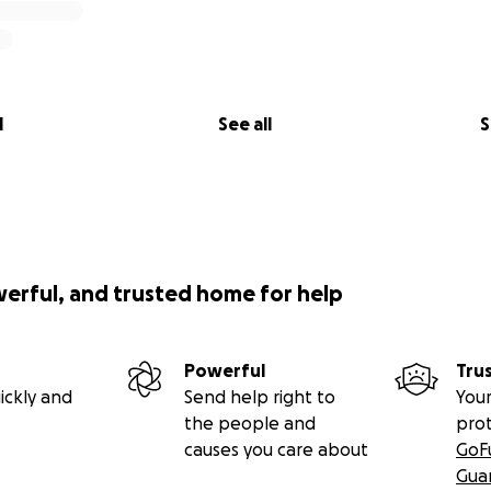
l
See all
S
werful, and trusted home for help
Powerful
Tru
ickly and
Send help right to
Your
the people and
pro
causes you care about
GoF
Gua