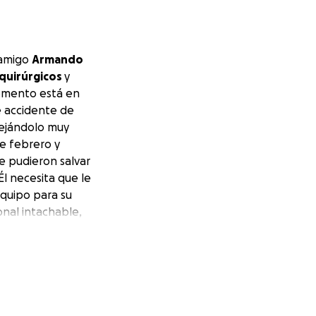
 amigo
Armando
quirúrgicos
y
 momento está en
 accidente de
dejándolo muy
de febrero y
e pudieron salvar
Él necesita que le
equipo para su
nal intachable,
servir a quien lo
ación de salud, él
a no preocuparla
 de este querido
odamos aportar