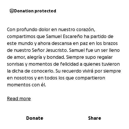
Donation protected
Con profundo dolor en nuestro corazón,
compartimos que Samuel Escareño ha partido de
este mundo y ahora descansa en paz en los brazos
de nuestro Señor Jesucristo. Samuel fue un ser lleno
de amor, alegría y bondad. Siempre supo regalar
sonrisas y momentos de felicidad a quienes tuvieron
la dicha de conocerlo. Su recuerdo vivirá por siempre
en nosotros y en todos los que compartieron
momentos con él.
De parte de Juan Escareño y familia, acudimos a
Read more
ustedes con humildad para pedir su apoyo
económico y así poder cubrir los gastos fúnebres
Donate
Share
ante esta dolorosa pérdida. En este momento,
necesitamos ayuda especialmente para el traslado