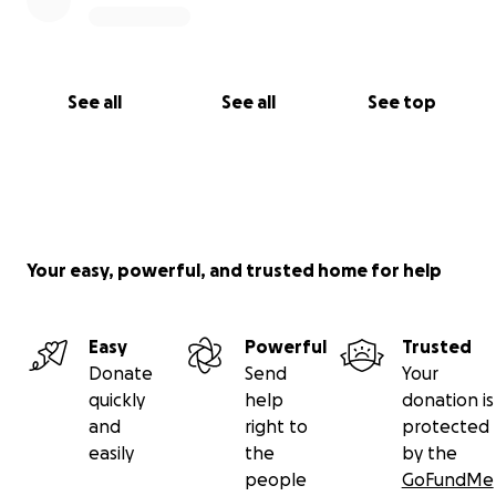
See all
See all
See top
Your easy, powerful, and trusted home for help
Easy
Powerful
Trusted
Donate
Send
Your
quickly
help
donation is
and
right to
protected
easily
the
by the
people
GoFundMe