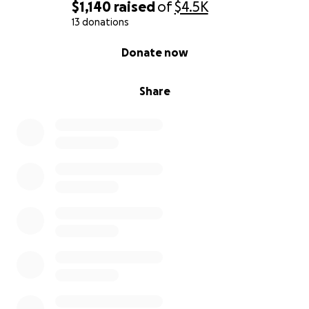
$1,140
raised
of
$4.5K
13 donations
0% complete
Donate now
Share