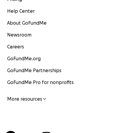
Help Center
About GoFundMe
Newsroom
Careers
GoFundMe.org
GoFundMe Partnerships
GoFundMe Pro for nonprofits
More resources