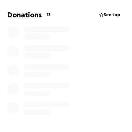
de Samuel desde Washington DC a Denver, Colorado,
así como para los gastos relacionados con el funeral.
Donations
13
See top
Cualquier contribución, por pequeña que sea, será
de gran ayuda para que podamos despedirlo como
merece y acompañar a la familia en este difícil
proceso.
Agradecemos de todo corazón cualquier ayuda que
puedan brindar. Que Dios los bendiga siempre y que
el recuerdo de Samuel siga inspirando amor y
bondad en todos nosotros.