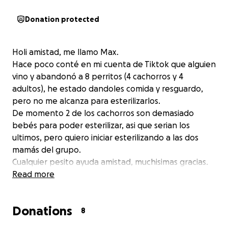
Donation protected
Holi amistad, me llamo Max.
Hace poco conté en mi cuenta de Tiktok que alguien
vino y abandonó a 8 perritos (4 cachorros y 4
adultos), he estado dandoles comida y resguardo,
pero no me alcanza para esterilizarlos.
De momento 2 de los cachorros son demasiado
bebés para poder esterilizar, asi que serian los
ultimos, pero quiero iniciar esterilizando a las dos
mamás del grupo.
Cualquier pesito ayuda amistad, muchisimas gracias.
Lo que sea que llegue a sobrar se va a donar a la
Read more
organización “Milagro Canino Navojoa” que se
encuentra aqui donde yo vivo (Navojoa, Sonora), ya
Donations
tienen muuucho tiempo ayudando a perritos de la
8
calle.