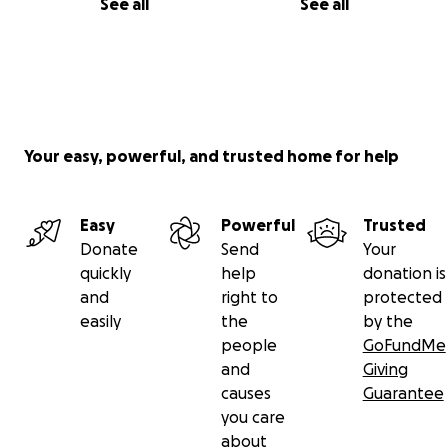
See all
See all
Your easy, powerful, and trusted home for help
Easy
Powerful
Trusted
Donate
Send
Your
quickly
help
donation is
and
right to
protected
easily
the
by the
people
GoFundMe
and
Giving
causes
Guarantee
you care
about