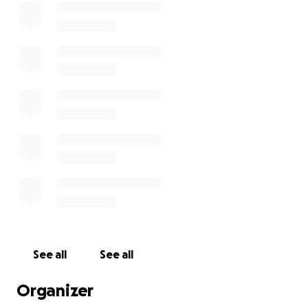
De nuevo, muchas gracias por tu apoyo amistad!!
See all
See all
Organizer