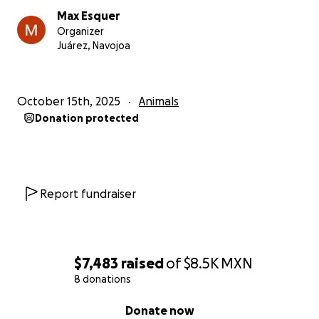
Max Esquer
Organizer
Juárez, Navojoa
October 15th, 2025
Animals
Donation protected
Report fundraiser
$7,483
raised
of
$8.5K
MXN
8 donations
0% complete
Donate now