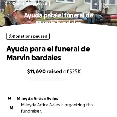
Donations paused
Ayuda para el funeral de
Marvin bardales
Donations paused
Ayuda para el funeral de
Marvin bardales
$11,690
raised
of
$25K
0% complete
Mileyda Artica Aviles
M
Mileyda Artica Aviles is organizing this
M
fundraiser.