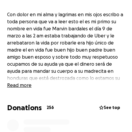
Con dolor en mi alma y lagrimas en mis ojos escribo a
toda persona que va a leer esto el es mi primo su
nombre en vida fue Marvin bardales el día 9 de
marzo a las 2 am estaba trabajando de Uber y le
arrebataron la vida por robarle era hijo único de
madre el en vida fue buen hijo buen padre buen
amigo buen esposo y sobre todo muy respetuoso
ocupamos de su ayuda ya que el dinero será de
ayuda para mandar su cuerpo a su madrecita en
honduras que está destrozada como lo estamos su
familia aquí en Estados Unidos y amigos
Read more
muchas gracias a todos familia y amigos
Donations
256
See top