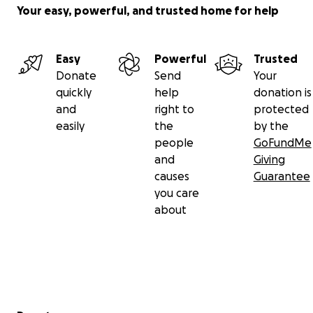
Your easy, powerful, and trusted home for help
Easy
Powerful
Trusted
Donate
Send
Your
quickly
help
donation is
and
right to
protected
easily
the
by the
people
GoFundMe
and
Giving
causes
Guarantee
you care
about
Secondary menu