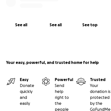
See all
See all
See top
Your easy, powerful, and trusted home for help
Easy
Powerful
Trusted
Donate
Send
Your
quickly
help
donation is
and
right to
protected
easily
the
by the
people
GoFundMe