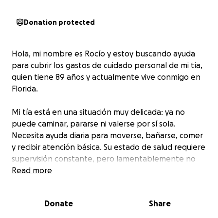
Donation protected
Hola, mi nombre es Rocío y estoy buscando ayuda
para cubrir los gastos de cuidado personal de mi tía,
quien tiene 89 años y actualmente vive conmigo en
Florida.
Mi tía está en una situación muy delicada: ya no
puede caminar, pararse ni valerse por sí sola.
Necesita ayuda diaria para moverse, bañarse, comer
y recibir atención básica. Su estado de salud requiere
supervisión constante, pero lamentablemente no
califica para Medicaid debido a su estatus migratorio.
Read more
Su seguro médico actual no cubre cuidadores, y ella
no tiene ingresos propios.
Donate
Share
He intentado buscar apoyo estatal, y aunque sigo en