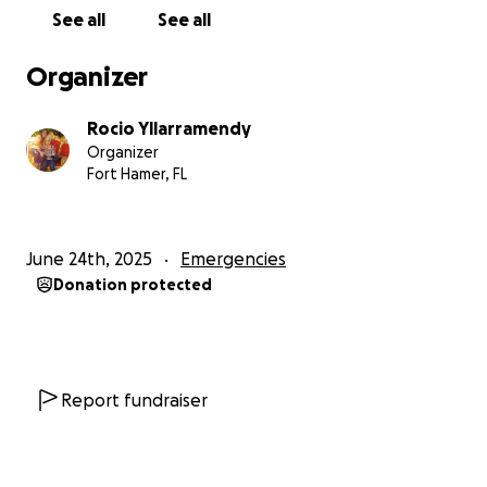
Gracias de corazón.
See all
See all
– Rocío Y familia
Organizer
Rocio Yllarramendy
Organizer
Fort Hamer, FL
June 24th, 2025
Emergencies
Donation protected
Report fundraiser