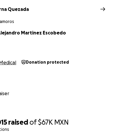
erna Quezada
tamoros
lejandro Martinez Escobedo
Medical
Donation protected
iser
015
raised
of
$67K
MXN
tions