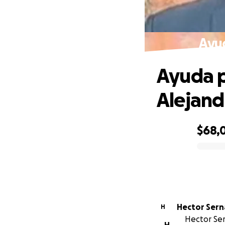
Ayu
Ayuda p
Alejand
$68,
0% complete
Hector
H
Hector Ser