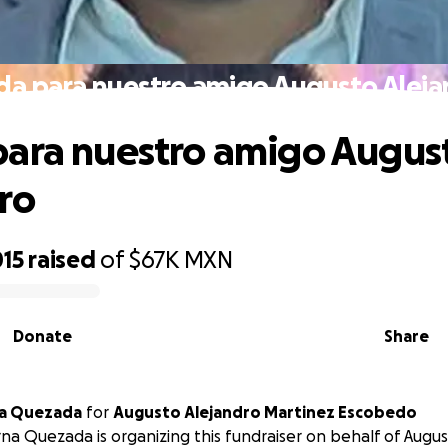
da para nuestro amigo Augusto Aleja
ara nuestro amigo Augus
ro
015
raised
of
$67K
MXN
Donate
Share
 Serna Quezada
for
Augusto Alejandro Martinez Escobedo
na Quezada is organizing this fundraiser on behalf of Augu