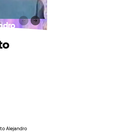
ndro
to
sto Alejandro