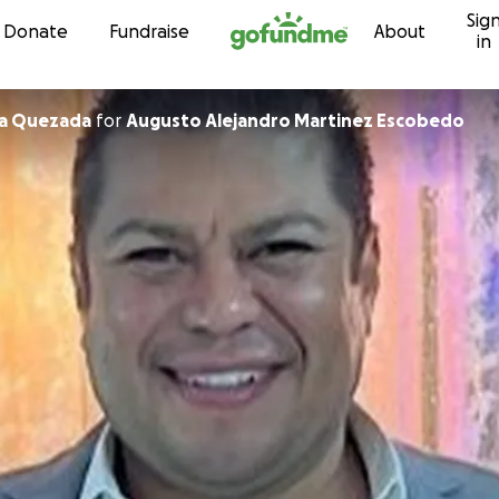
Sig
Skip to content
Donate
Fundraise
About
in
 Serna Quezada
for
Augusto Alejandro Martinez Escobedo