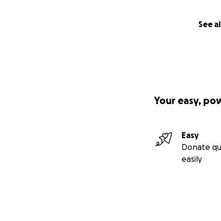
See al
Your easy, po
Easy
Donate qu
easily