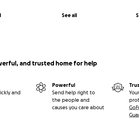
l
See all
S
werful, and trusted home for help
Powerful
Tru
ickly and
Send help right to
Your
the people and
pro
causes you care about
GoF
Gua