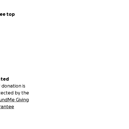
ee top
sted
 donation is
tected by the
undMe Giving
rantee