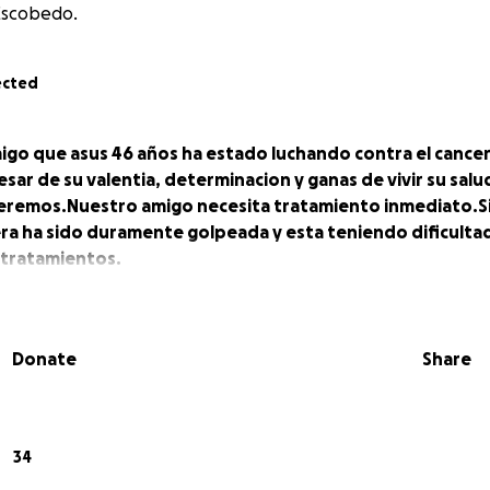
Escobedo.
ected
igo que asus 46 años ha estado luchando contra el cancer
esar de su valentia, determinacion y ganas de vivir su sal
remos.Nuestro amigo necesita tratamiento inmediato.S
era ha sido duramente golpeada y esta teniendo dificulta
 tratamientos.
Donate
Share
34