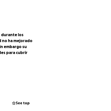
 durante los
ud no ha mejorado
in embargo su
des para cubrir
See top