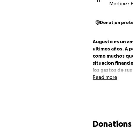
H
Martinez 
Donation prot
Augusto es un am
ultimos años. A p
como muchos que
situacion financi
los gastos de sus
Read more
Donations