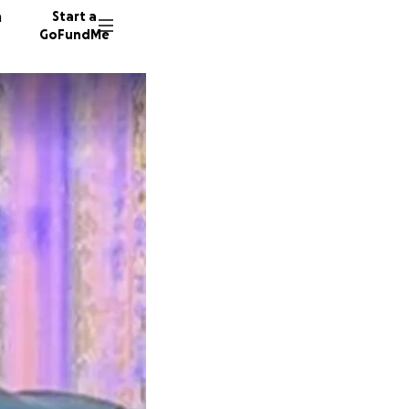
n
Start a
GoFundMe