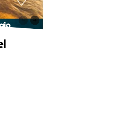
gio
el