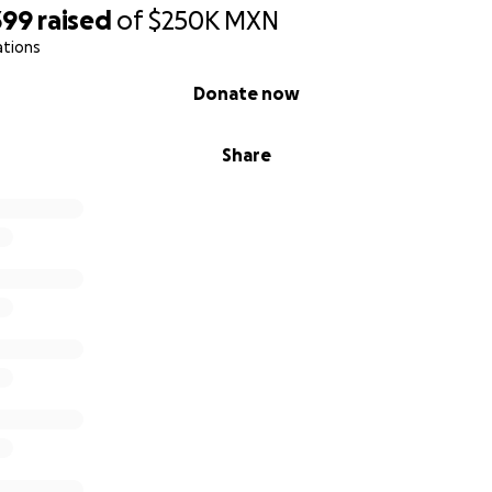
399
raised
of
$250K
MXN
ations
Donate now
Share