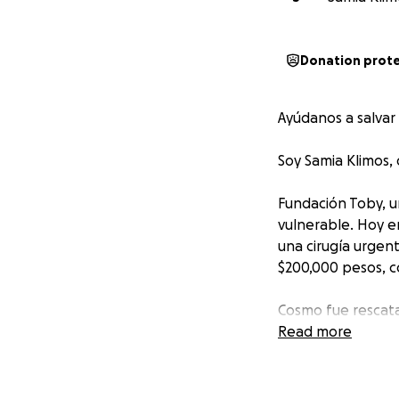
Donation prot
Ayúdanos a salvar
Soy Samia Klimos,
Fundación Toby, u
vulnerable. Hoy e
una cirugía urgent
$200,000 pesos, 
Cosmo fue rescata
confirmó que nece
Read more
podemos rendirno
Al mismo tiempo, 