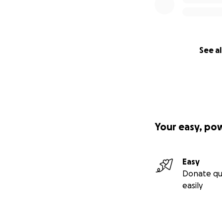
See al
Your easy, po
Easy
Donate qu
easily