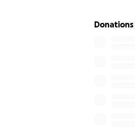
gastos indispensa
Cada día luchamos
Donations
Tu donativo, por 
Ayúdanos a:
Cubrir la cirugía 
Pagar las deudas 
Seguir rescatando
Si no puedes dona
Gracias por apoya