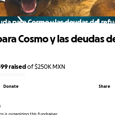
uda para Cosmo y las deudas del refu
ara Cosmo y las deudas d
399
raised
of
$250K
MXN
Donate
Share
s
s is organizing this fundraiser.