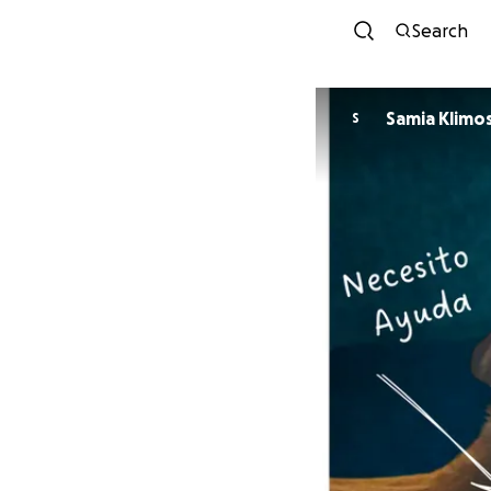
Search
Samia Klimo
S