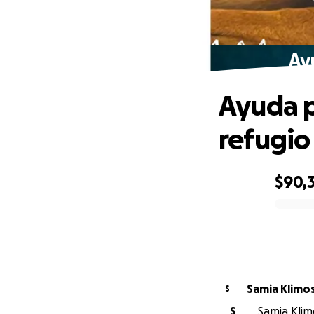
Ay
Ayuda p
refugio
$90,
0% complete
Samia Klimo
S
S
Samia Klimo