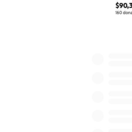
$90,
160 don
0% complete