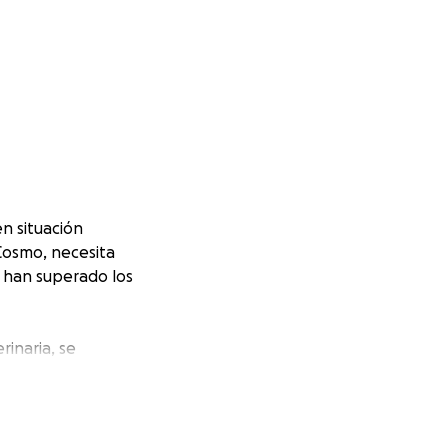
n situación
 Cosmo, necesita
o han superado los
rinaria, se
dolor. No
 alquiler y otros