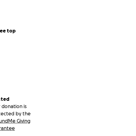
ee top
sted
 donation is
tected by the
undMe Giving
rantee