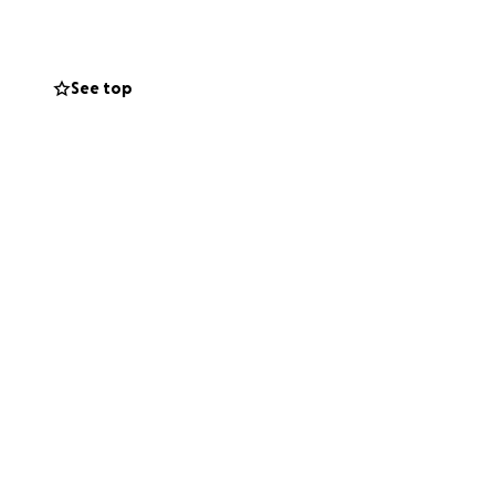
nuestro cuidado.
sitamos tu ayuda.
See top
r muchas vidas.