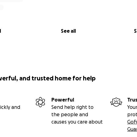
l
See all
S
werful, and trusted home for help
Powerful
Tru
ickly and
Send help right to
Your
the people and
pro
causes you care about
GoF
Gua