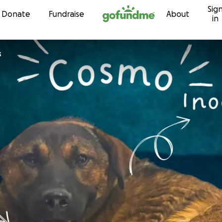
Sig
Skip to content
Donate
Fundraise
About
in
s