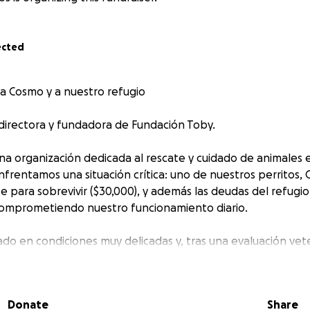
ected
 a Cosmo y a nuestro refugio
 directora y fundadora de Fundación Toby.
na organización dedicada al rescate y cuidado de animales e
nfrentamos una situación crítica: uno de nuestros perritos,
e para sobrevivir ($30,000), y además las deudas del refugi
comprometiendo nuestro funcionamiento diario.
do en condiciones muy delicadas y, tras una evaluación vete
sita una operación costosa para tener una vida digna y sin 
s con él.
Donate
Share
hemos acumulado deudas por atención veterinaria, alimento,