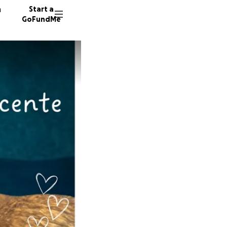
n
Start a
GoFundMe