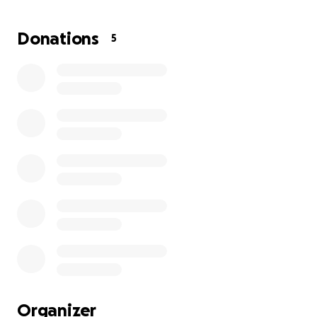
Los que me conocen en persona saben que siempre
me esforzado por ser autosuficiente en mis gastos,
Donations
5
pero en esta ocasión y por la situación de salud en la
que me encuentro, estoy recurriendo a este tipo de
apoyo por medio de esta recaudación de
donaciones. Lo que puedas aportar será de gran
ayuda, lo que más deseo es poder regresar a una
vida lo más normal posible.
Se les agradece de antemano y deseo que la vida se
los devuelva con muchas bendiciones.
Cualquier duda pueden contactarme a mi
Messenger.
Raúl A. Quintana
Organizer