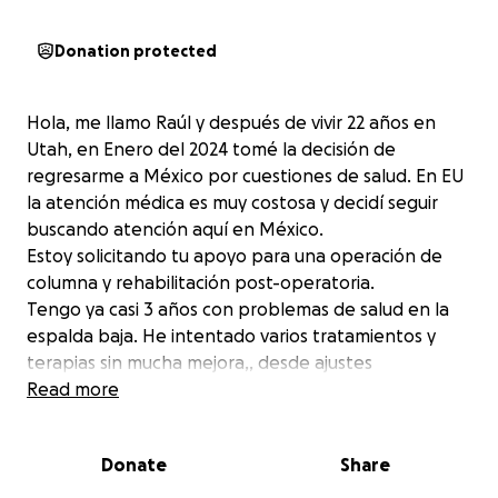
Donation protected
Hola, me llamo Raúl y después de vivir 22 años en
Utah, en Enero del 2024 tomé la decisión de
regresarme a México por cuestiones de salud. En EU
la atención médica es muy costosa y decidí seguir
buscando atención aquí en México.
Estoy solicitando tu apoyo para una operación de
columna y rehabilitación post-operatoria.
Tengo ya casi 3 años con problemas de salud en la
espalda baja. He intentado varios tratamientos y
terapias sin mucha mejora,, desde ajustes
quiroprácticos, físioterapias, ozonoterapia, masaje
Read more
muscular, acupuntura, suplementos, etc. También
me he consultado con varios neurocirujanos y me
Donate
Share
han recomendado una fusión vertebral en L4-L5 a
L5-S1