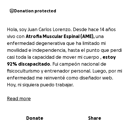
Donation protected
Hola, soy Juan Carlos Lorenzo. Desde hace 14 años
vivo con
Atrofia Muscular Espinal (AME),
una
enfermedad degenerativa que ha limitado mi
movilidad e independencia, hasta el punto que perdi
casi toda la capacidad de mover mi cuerpo ,
estoy
92% discapacitado
. Fui campeón nacional de
fisicoculturismo y entrenador personal. Luego, por mi
enfermedad me reinventé como diseñador web.
Hoy, ni siquiera puedo trabajar.
Mi situación se ha agravado drásticamente: me
Read more
detectaron un
tumor en la vejiga
que me obliga a
vivir con sonda. Esta condición provoca
sangrado al
Donate
Share
orinar, coágulos, cólicos nefríticos intensos y un
deterioro constante
. A menudo siento que mi