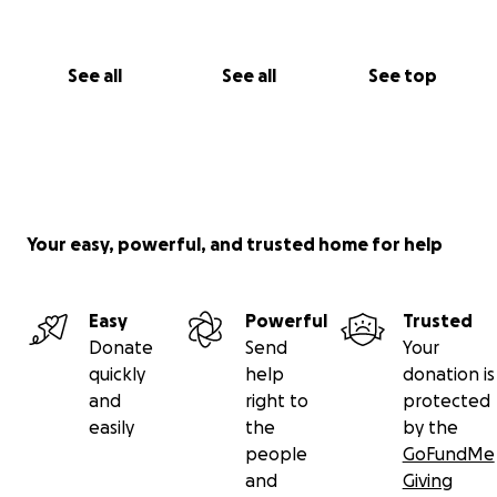
See all
See all
See top
Your easy, powerful, and trusted home for help
Easy
Powerful
Trusted
Donate
Send
Your
quickly
help
donation is
and
right to
protected
easily
the
by the
people
GoFundMe
and
Giving