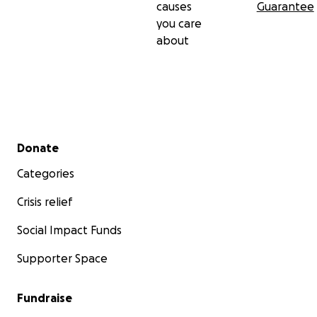
causes
Guarantee
you care
about
Secondary menu
Donate
Categories
Crisis relief
Social Impact Funds
Supporter Space
Fundraise