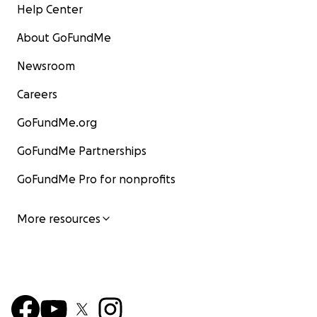
Help Center
About GoFundMe
Newsroom
Careers
GoFundMe.org
GoFundMe Partnerships
GoFundMe Pro for nonprofits
More resources