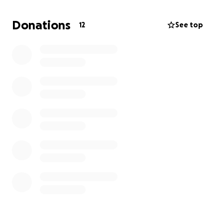
cuerpo se me escapa.
Donations
12
See top
Mi día a día depende totalmente de otros: no
puedo moverme sin ayuda, necesito asistencia para
ir al baño, asearme, acostarme, e incluso para comer
y tomar agua. La progresión de la enfermedad me
ha dejado sin ingresos y ya no puedo costear el
personal de cuidados, ni los insumos médicos,
medicamentos, terapias, ni los equipos que necesito
para sobrevivir con dignidad.
Con tu apoyo podré cubrir:
Cuidados diarios especializados (mi mayor
necesidad)
Silla de ruedas eléctrica para recuperar algo de