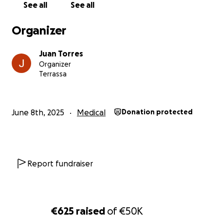
See all
See all
movilidad
Organizer
Medicinas, pañales y dispositivos para orinar
Juan Torres
Organizer
Terrassa
Grúa y silla de transferencia para moverme sin
riesgos
June 8th, 2025
Medical
Donation protected
Terapias físicas para intentar frenar el
deterioro
Report fundraiser
Alquiler de cama clínica, crucial por
deformaciones físicas y dificultad para respirar
€625
raised
of
€50K
al estar acostado