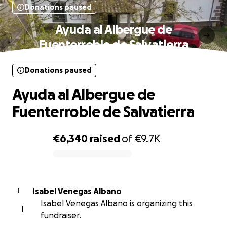
Donations paused
Ayuda al Albergue de
Fuenterroble de Salvatierra
Donations paused
Ayuda al Albergue de
Fuenterroble de Salvatierra
€6,340
raised
of
€9.7K
0% complete
Isabel Venegas Albano
I
Isabel Venegas Albano is organizing this
I
fundraiser.