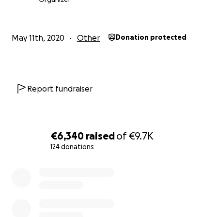
donde nada se exige y todo se comparte. Creo que
es justo que ayudemos al albergue para que cuando
de nuevo se abran los caminos, podamos encontrar
May 11th, 2020
Other
Donation protected
al Padre Blas como siempre, esperándonos
sonriente y con los brazos abiertos. Muchisimas
gracias a todos y a todas por vuestra colaboración,
sea de la índole que sea. INGLÉS “I have commanded
Report fundraiser
my angels to guard you along the way”. With these
words translated into several languages, I was first
welcomed at Padre Blas’ home in 2010. What I
understood afterwards is that if there is an angel for
€6,340
raised
of
€9.7K
the pilgrims and for anyone else who passes by his
124 donations
house, it’s him. My name is Isabel Venegas Albano.
For the past few years I have volunteered on a
0% complete
regular basis as a host and collaborator at the
parochial shelter in Fuenterroble de Salvatierra
(Salamanca), along the Vía de la Plata, directed by
Padre Blas. This shelter is supported exclusively by