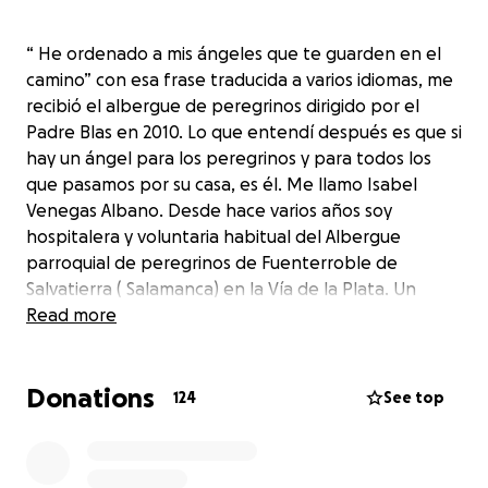
“ He ordenado a mis ángeles que te guarden en el
camino” con esa frase traducida a varios idiomas, me
recibió el albergue de peregrinos dirigido por el
Padre Blas en 2010. Lo que entendí después es que si
hay un ángel para los peregrinos y para todos los
que pasamos por su casa, es él. Me llamo Isabel
Venegas Albano. Desde hace varios años soy
hospitalera y voluntaria habitual del Albergue
parroquial de peregrinos de Fuenterroble de
Salvatierra ( Salamanca) en la Vía de la Plata. Un
albergue que se sustenta únicamente con los
Read more
donativos de los peregrinos. Tres días antes del
confinamiento regresé a mi casa desde Fuenterroble
Donations
y por eso conozco las necesidades existentes en el
124
See top
albergue y que se han ido acentuando por la falta
de donaciones. La principal problemática: – La
reparación y actualización del sistema solar de agua