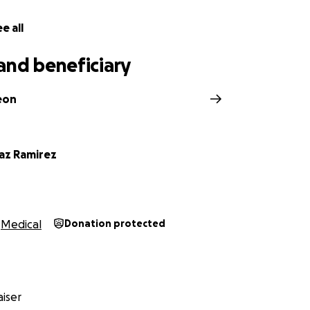
e all
and beneficiary
eon
iaz Ramirez
Medical
Donation protected
iser