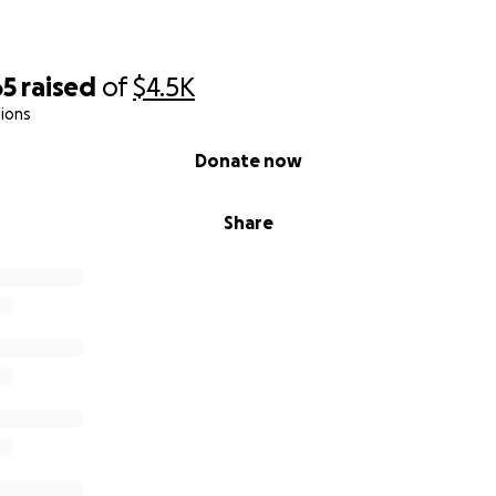
65
raised
of
$4.5K
ions
Donate now
Share