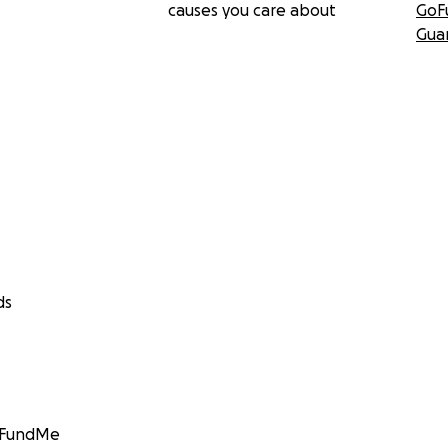
causes you care about
GoF
Gua
ds
GoFundMe