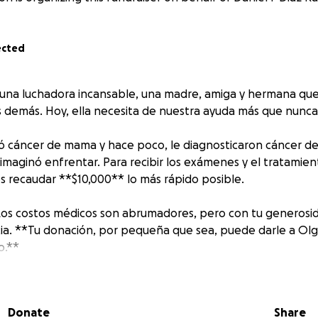
ected
una luchadora incansable, una madre, amiga y hermana que
os demás. Hoy, ella necesita de nuestra ayuda más que nunca
ió cáncer de mama y hace poco, le diagnosticaron cáncer d
 imaginó enfrentar. Para recibir los exámenes y el tratamie
 recaudar **$10,000** lo más rápido posible.
 Los costos médicos son abrumadores, pero con tu generos
cia. **Tu donación, por pequeña que sea, puede darle a Ol
o.**
os, alcanzaremos la meta y le daremos a Olga la esperanza 
Donate
Share