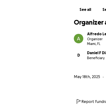
See all
Se
Organizer 
Alfredo L
Organizer
Miami, FL
Daniel F D
D
Beneficiary
May 18th, 2025
Report fundra