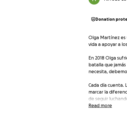
Donation prot
Olga Martínez es 
vida a apoyar a l
En 2018 Olga sufr
batalla que jamás
necesita, debemos
Cada día cuenta.
marcar la diferen
de seguir luchand
Read more
Si todos nos unim
merece.