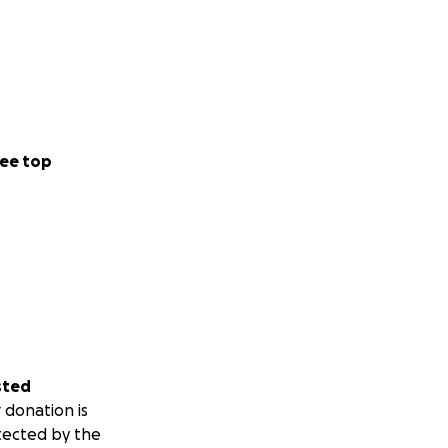
ee top
sted
 donation is
tected by the