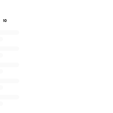
te esta campaña con tus amigos y familiares. Juntos pode
10
endecida siempre por este gesto