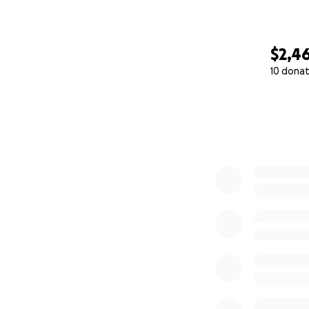
$2,4
10 donat
0% complete