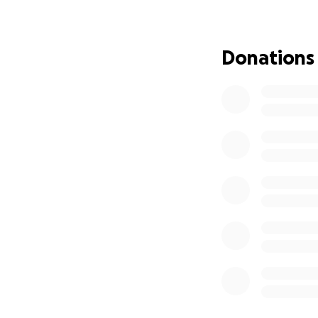
Dona hoy y compar
vida.
Donations
Que tu vida sea b