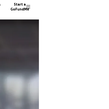
n
Start a
GoFundMe