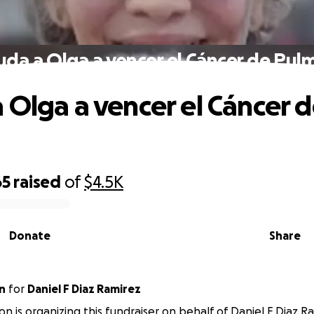
uda a Olga a vencer el Cáncer de Pul
 Olga a vencer el Cáncer 
65
raised
of
$4.5K
Donate
Share
n
for
Daniel F Diaz Ramirez
on is organizing this fundraiser on behalf of Daniel F Diaz R