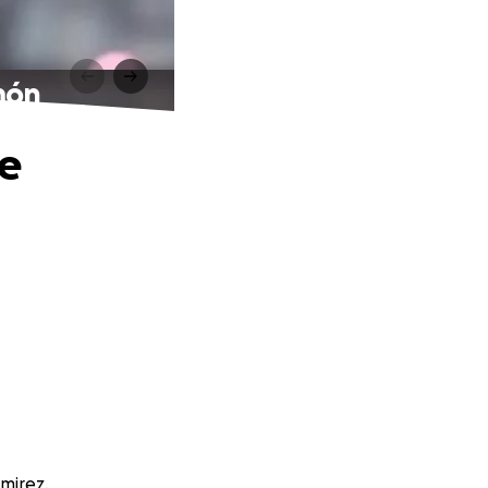
món
de
amirez.