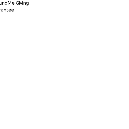
undMe Giving
rantee