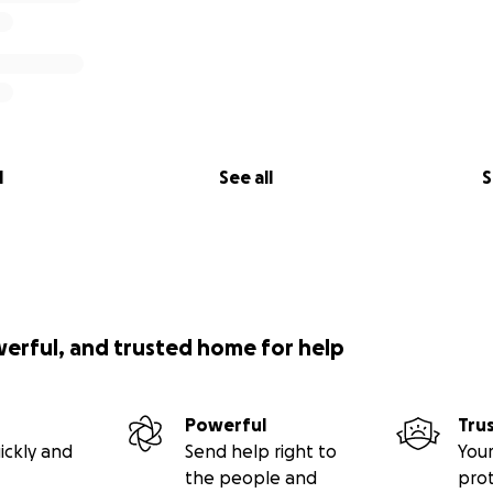
l
See all
S
werful, and trusted home for help
Powerful
Tru
ickly and
Send help right to
Your
the people and
pro