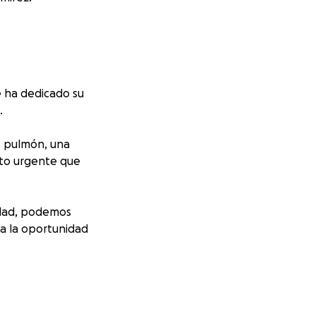
 ha dedicado su
.
e pulmón, una
nto urgente que
idad, podemos
ga la oportunidad
y los cuidados que