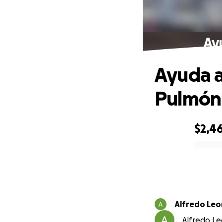
Ay
Ayuda a
Pulmón
$2,4
0% complete
Alfredo Leo
Alfredo Le