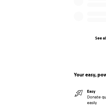
See al
Your easy, po
Easy
Donate qu
easily