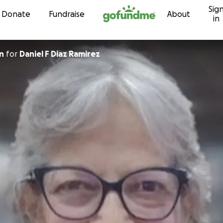
Sig
Skip to content
Donate
Fundraise
About
in
n
for
Daniel F Diaz Ramirez