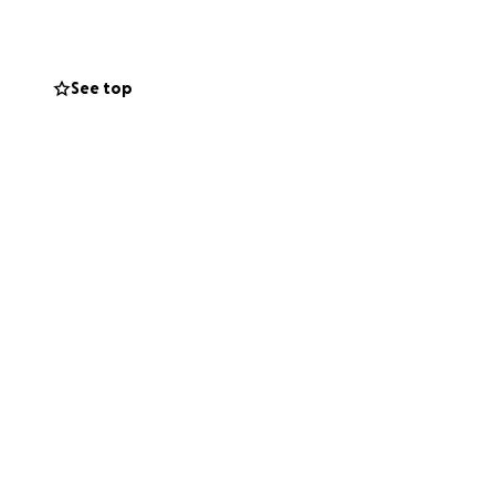
mos salvar una
See top