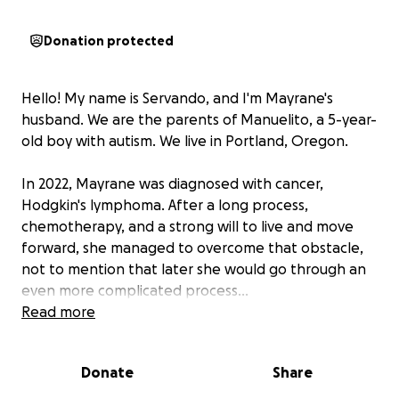
Donation protected
Hello! My name is Servando, and I'm Mayrane's
husband. We are the parents of Manuelito, a 5-year-
old boy with autism. We live in Portland, Oregon.
In 2022, Mayrane was diagnosed with cancer,
Hodgkin's lymphoma. After a long process,
chemotherapy, and a strong will to live and move
forward, she managed to overcome that obstacle,
not to mention that later she would go through an
even more complicated process...
Read more
In early March 2025, she began to feel ill again and
had to be admitted to the hospital for emergency
Donate
Share
medical treatment. She was short of breath and her
heart rate was very weak. After 3 weeks, she was