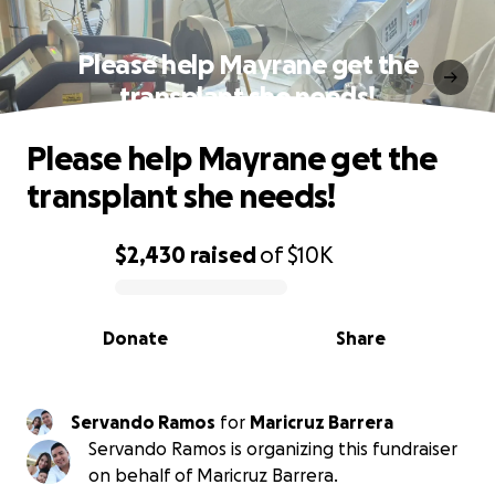
Please help Mayrane get the
transplant she needs!
Please help Mayrane get the
transplant she needs!
$2,430
raised
of
$10K
0% complete
Donate
Share
Servando Ramos
for
Maricruz Barrera
Servando Ramos is organizing this fundraiser
on behalf of Maricruz Barrera.