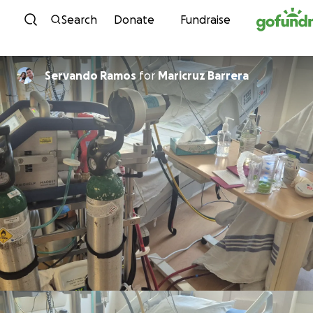
Skip to content
Search
Donate
Fundraise
Servando Ramos
for
Maricruz Barrera