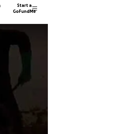
n
Start a
GoFundMe
L
69 dono