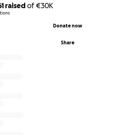
61
raised
of
€30K
tions
Donate now
Share