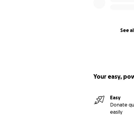
See al
Your easy, po
Easy
Donate qu
easily