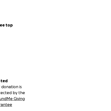
ee top
sted
 donation is
tected by the
undMe Giving
rantee