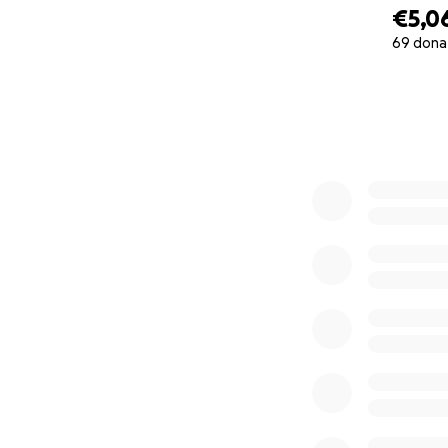
€5,0
69 dona
0% complete