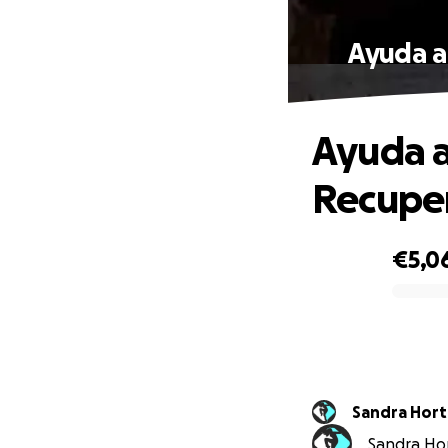
Ayuda a
Ayuda a
Recuper
€5,0
0% complete
Sandra Hort
Sandra Hor