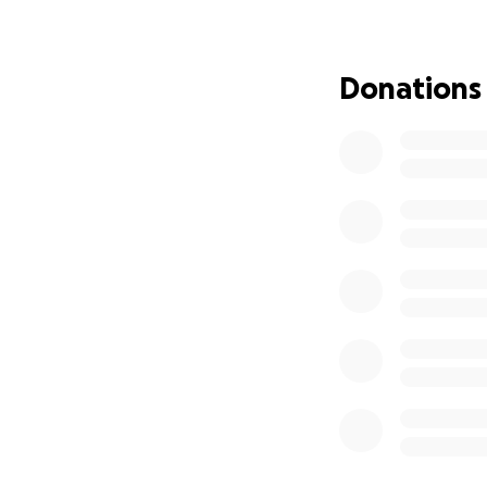
que nos permitan r
sin importar su t
nuestros alumnos v
Donations
¿Cómo puedes ay
Donando
: 
Compartie
sociales.
Apoyando
:
comunitarios
Agradecemos de a
devolver la alegrí
Con gratitud,