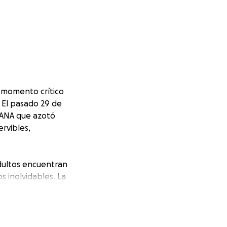
n momento crítico
. El pasado 29 de
DANA que azotó
rvibles,
adultos encuentran
s inolvidables. La
on su ayuda,
cursos necesarios