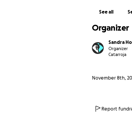
Sandra Hortelano
Directora Academ
See all
Se
Organizer
Sandra Ho
Organizer
Catarroja
November 8th, 2
Report fundra