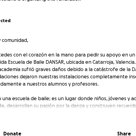
ected
y comunidad,
stedes con el corazón en la mano para pedir su apoyo en u
ida Escuela de Baile DANSAR, ubicada en Catarroja, Valencia
academia sufrió graves daños debido a la catástrofe de la 
ndaciones dejaron nuestras instalaciones completamente inse
damente a nuestros alumnos y profesores.
 una escuela de baile; es un lugar donde niños, jóvenes y 
a, desarrollan su pasión por la danza y construyen recuerdo
da por la DANA ha interrumpido este hermoso viaje, pero c
 levantarnos.
Donate
Share
esta campaña de recaudación de fondos para reunir los re