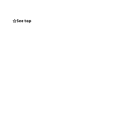
e. Cada donación,
y permitir que
See top
te apreciada.
 en tus redes
 y eventos
 este desafío y