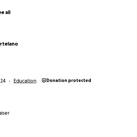
ia DANSAR
e all
rtelano
024
Education
Donation protected
iser