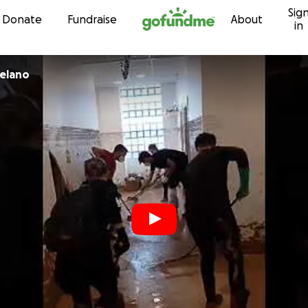
Sig
Skip to content
Donate
Fundraise
About
in
elano