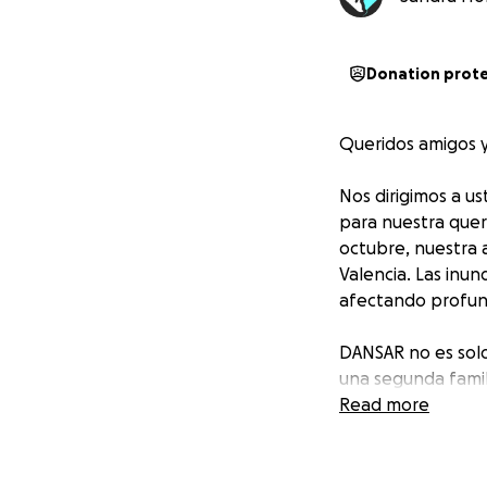
Donation prot
Queridos amigos 
Nos dirigimos a u
para nuestra quer
octubre, nuestra 
Valencia. Las inu
afectando profun
DANSAR no es solo
una segunda famili
devastación causa
Read more
podemos volver a
Estamos lanzando 