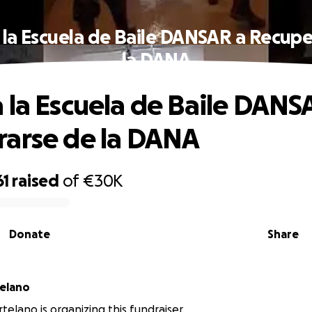
 la Escuela de Baile DANSAR a Recupe
la DANA
 la Escuela de Baile DANS
arse de la DANA
61
raised
of
€30K
Donate
Share
elano
telano is organizing this fundraiser.