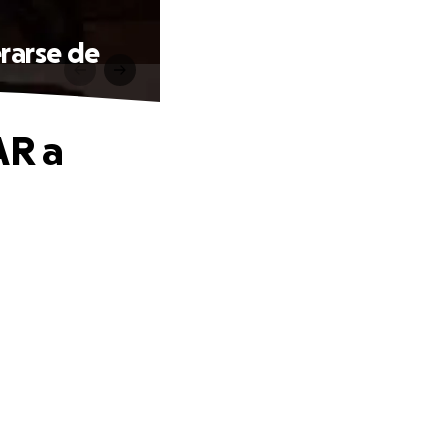
rarse de
AR a