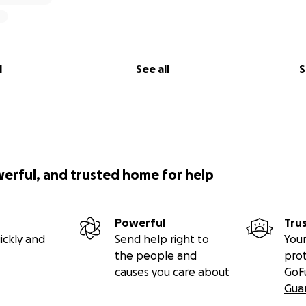
l
See all
S
werful, and trusted home for help
Powerful
Tru
ickly and
Send help right to
Your
the people and
pro
causes you care about
GoF
Gua