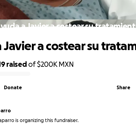
yuda a Javier a costear su tratamien
 Javier a costear su trata
19
raised
of
$200K
MXN
Donate
Share
parro
parro is organizing this fundraiser.