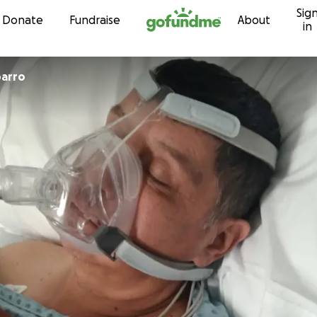
Sig
Skip to content
Donate
Fundraise
About
in
parro