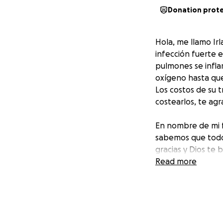
Donation prot
Hola, me llamo Ir
infección fuerte e
pulmones se inflam
oxígeno hasta que
Los costos de su 
costearlos, te ag
En nombre de mi f
sabemos que todo
gracias y Dios te 
Read more