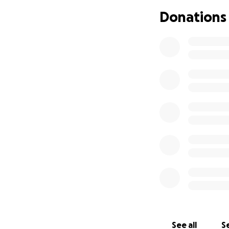
Donations
See all
Se