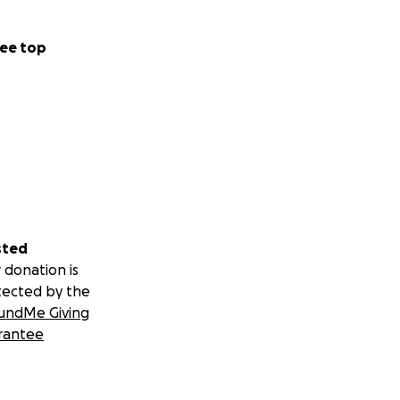
ee top
sted
 donation is
tected by the
undMe Giving
rantee