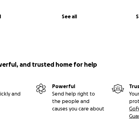
l
See all
S
werful, and trusted home for help
Powerful
Tru
ickly and
Send help right to
Your
the people and
pro
causes you care about
GoF
Gua