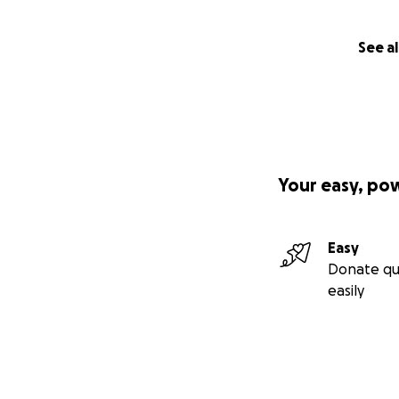
See al
Your easy, po
Easy
Donate qu
easily