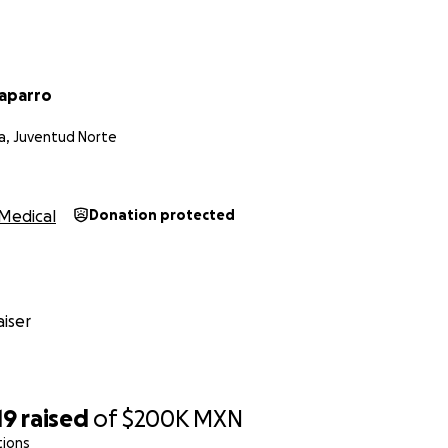
haparro
a, Juventud Norte
Medical
Donation protected
iser
19
raised
of
$200K
MXN
tions