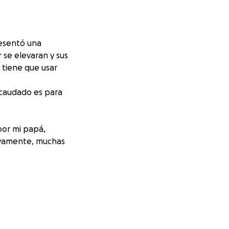
resentó una
 se elevaran y sus
e tiene que usar
ecaudado es para
por mi papá,
evamente, muchas