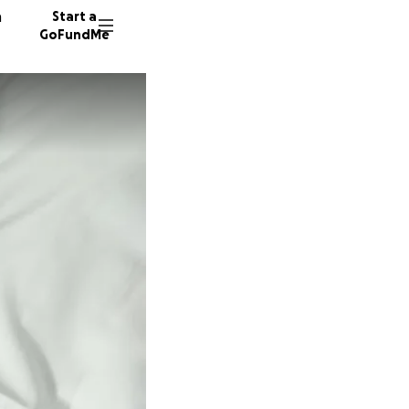
n
Start a
GoFundMe