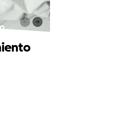
to
miento