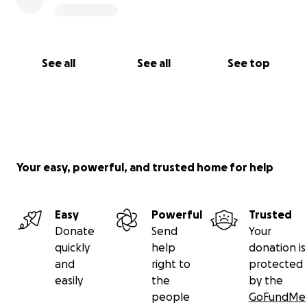
See all
See all
See top
Your easy, powerful, and trusted home for help
Easy
Powerful
Trusted
Donate
Send
Your
quickly
help
donation is
and
right to
protected
easily
the
by the
people
GoFundMe