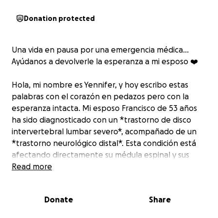
Donation protected
Una vida en pausa por una emergencia médica…
Ayúdanos a devolverle la esperanza a mi esposo ❤️‍
Hola, mi nombre es Yennifer, y hoy escribo estas
palabras con el corazón en pedazos pero con la
esperanza intacta. Mi esposo Francisco de 53 años
ha sido diagnosticado con un *trastorno de disco
intervertebral lumbar severo*, acompañado de un
*trastorno neurológico distal*. Esta condición está
afectando directamente su médula espinal y sus
nervios, provocándole un dolor crónico constante,
Read more
debilidad progresiva, pérdida del equilibrio y mucha
dificultad para caminar. Últimamente se apoya con
Donate
Share
un bastón para caminar, sin embargo, pasa más en
cama, lo cual no alivia su dolor de ninguna manera.