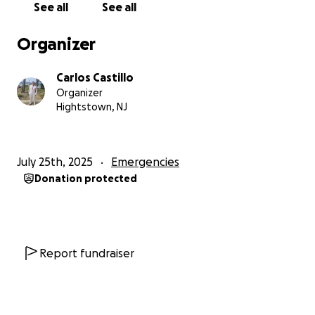
See all
See all
vida, que hoy se enfrenta a la posibilidad de perder
su independencia por completo. Y como familia,
Organizer
enfrentamos una realidad durísima: el costo de la
cirugía y el tratamiento supera nuestras
Carlos Castillo
posibilidades económicas, por lo que nos vemos
Organizer
obligados a pedir ayuda.
Hightstown, NJ
Con mucho respeto y humildad, te pido que te unas
a esta causa. Cualquier aporte, por pequeño que
July 25th, 2025
Emergencies
sea, puede ser el paso que lo acerque a una vida sin
Donation protected
dolor, a volver a caminar, retomar un ritmo de vida
normal (aunque con limitaciones), y a volver a
abrazar de pie a los suyos sin sentir dolor...
Gracias por leer, por compartir, por donar… y por
Report fundraiser
darnos una esperanza en medio de esta tormenta.
Que tu bondad regrese a ti multiplicada ❤️