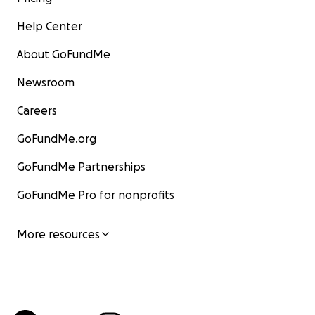
Help Center
About GoFundMe
Newsroom
Careers
GoFundMe.org
GoFundMe Partnerships
GoFundMe Pro for nonprofits
More resources