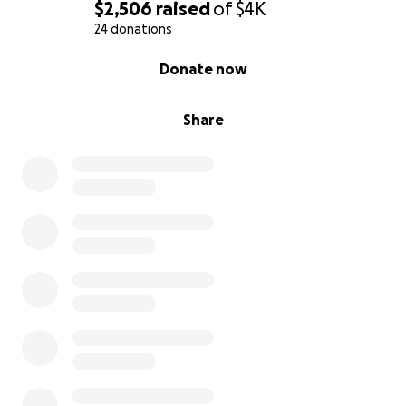
$2,506
raised
of
$4K
24 donations
0% complete
Donate now
Share