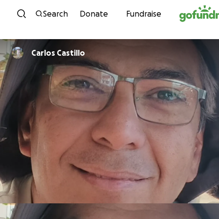
Skip to content
Search
Donate
Fundraise
Carlos Castillo