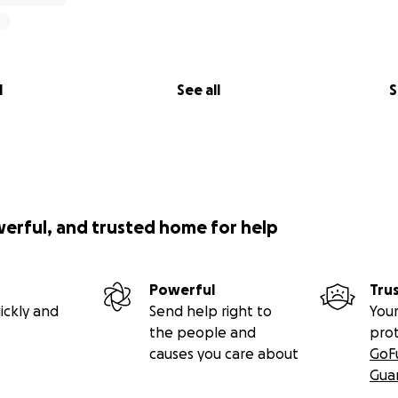
l
See all
S
werful, and trusted home for help
Powerful
Tru
ickly and
Send help right to
Your
the people and
pro
causes you care about
GoF
Gua