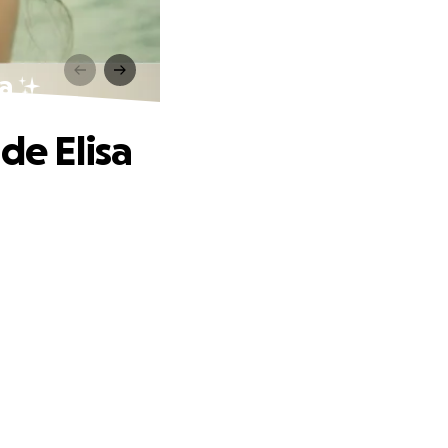
sa ✨
de Elisa