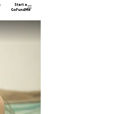
n
Start a
GoFundMe