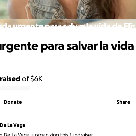
da urgente para salvar la vida de Eli
rgente para salvar la vida 
raised
of
$6K
Donate
Share
 De La Vega
n De La Vega is organizing this fundraiser.