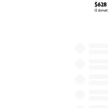
$628
12 donat
0% complete