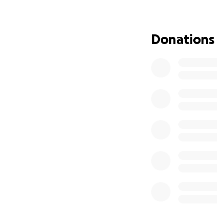
quedó dentro de m
con el tiempo y a
vida. Necesito un
Donations
este dolor físico
hijo mayor a causa
dolor, me niego a
oportunidad para 
emocionalmente, y
públicos disponib
de viajar a Argent
que necesito. Cad
comenzar el tratam
los medios para cu
en estado de total
Cada donación —po
muerte, entre el d
cantando a la vid
corazón, gracias 