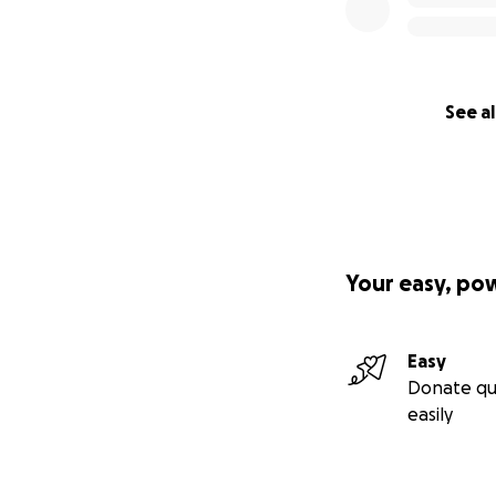
See al
Your easy, po
Easy
Donate qu
easily