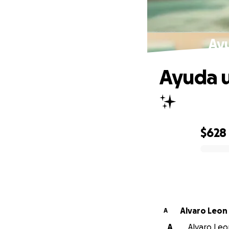
Ayu
Ayuda u
✨
$628
0% complete
Alvaro Leon
A
A
Alvaro Leo