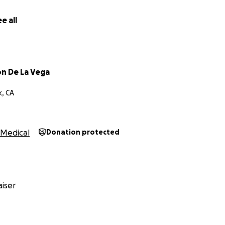
de vivir, volver a brillar y transformar mi historia en algo he
ta gratitud, Elisa Mior
e all
on De La Vega
k, CA
Medical
Donation protected
iser