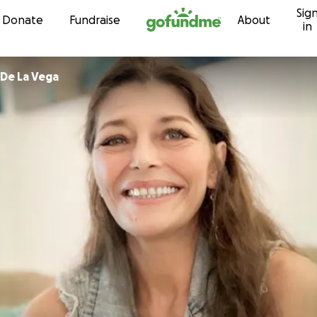
Sig
Skip to content
Donate
Fundraise
About
in
 De La Vega