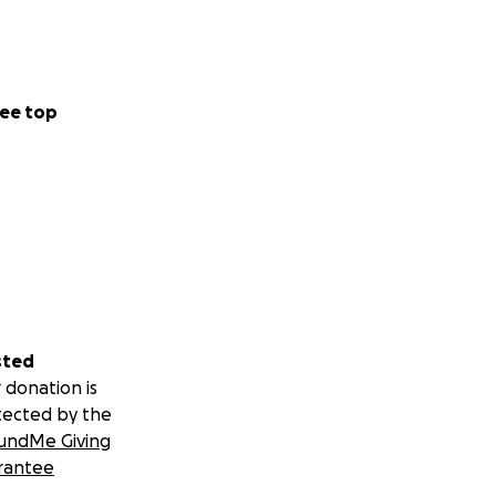
ee top
sted
 donation is
tected by the
undMe Giving
rantee