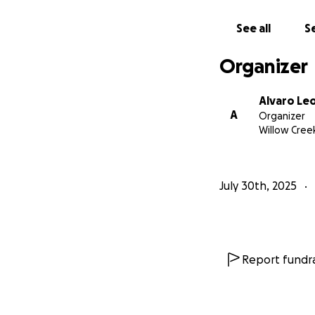
nueva oportunidad 
de amor. Con infini
See all
Se
Organizer
Alvaro Le
A
Organizer
Willow Cree
July 30th, 2025
Report fundra