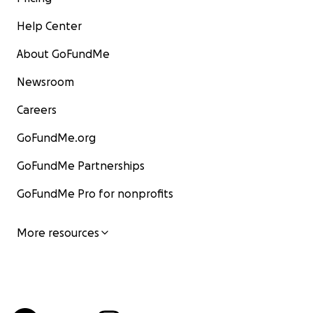
Help Center
About GoFundMe
Newsroom
Careers
GoFundMe.org
GoFundMe Partnerships
GoFundMe Pro for nonprofits
More resources