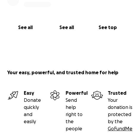
See all
See all
See top
Your easy, powerful, and trusted home for help
Easy
Powerful
Trusted
Donate
Send
Your
quickly
help
donation is
and
right to
protected
easily
the
by the
people
GoFundMe