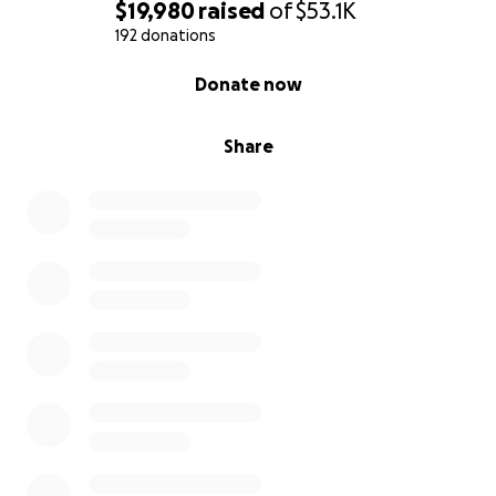
$19,980
raised
of
$53.1K
192 donations
0% complete
Donate now
Share