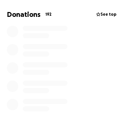
humildad de mi corazón, pido tu apoyo y
generosidad. Requiero de una comunidad que me
Donations
192
See top
sostenga y me permita dedicarme a mi sanación sin
esperas.
Tu donación, por pequeña que sea, es mucho más
que un apoyo económico: es un acto de amor y
solidaridad que me recuerda que no estoy sola y me
permite seguir adelante, enfocándome en mi
sanación.
Si en este momento no puedes contribuir
económicamente, también puedes ayudarme
compartiendo esta campaña. Un gesto solidario, nos
recuerda que juntos manifestamos salud, esperanza
y vida.
Gracias por tu generosidad y por ser parte de mi
camino hacia la sanación.