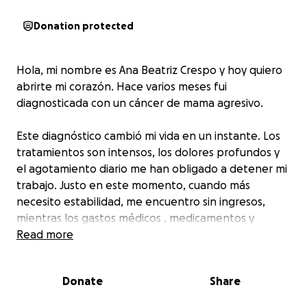
Donation protected
Hola, mi nombre es Ana Beatriz Crespo y hoy quiero
abrirte mi corazón. Hace varios meses fui
diagnosticada con un cáncer de mama agresivo.
Este diagnóstico cambió mi vida en un instante. Los
tratamientos son intensos, los dolores profundos y
el agotamiento diario me han obligado a detener mi
trabajo. Justo en este momento, cuando más
necesito estabilidad, me encuentro sin ingresos,
mientras los gastos médicos , medicamentos y
consultas que el seguro no cubre aumentan día tras
Read more
día.
Donate
Share
Como madre y sostén de familia, no puedo recorrer
este camino sola. Ahora más que nunca, con toda la