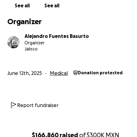
esta campaña
See all
See all
Con gratitud
Organizer
Alejandro Fuentes
33 2825 6841
Alejandro Fuentes Basurto
Organizer
Jalisco
June 12th, 2025
Medical
Donation protected
Report fundraiser
$166,860
raised
of
$300K
MXN