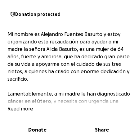
Donation protected
Mi nombre es Alejandro Fuentes Basurto y estoy
organizando esta recaudación para ayudar a mi
madre la señora Alicia Basurto, es una mujer de 64
años, fuerte y amorosa, que ha dedicado gran parte
de su vida a apoyarme con el cuidado de sus tres
nietos, a quienes ha criado con enorme dedicación y
sacrificio.
Lamentablemente, a mi madre le han diagnosticado
cáncer en el útero
, y necesita con urgencia una
cirugía de extracción de matriz
Read more
(
histerectomía
)
para detener el avance de la enfermedad. Esta
operación es de vital para salvar su vida.
Donate
Share
Ya se han realizado estudios, biopsias y dos