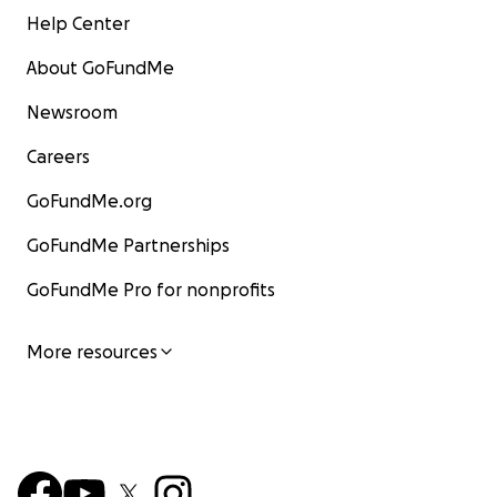
Help Center
About GoFundMe
Newsroom
Careers
GoFundMe.org
GoFundMe Partnerships
GoFundMe Pro for nonprofits
More resources