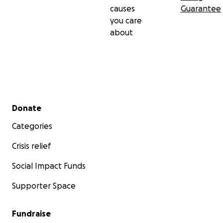
causes
Guarantee
you care
about
Secondary menu
Donate
Categories
Crisis relief
Social Impact Funds
Supporter Space
Fundraise