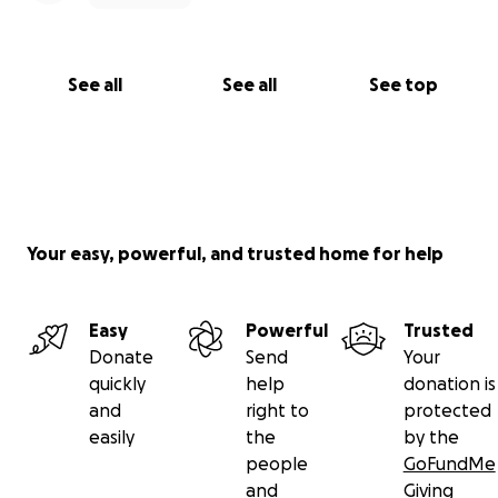
See all
See all
See top
Your easy, powerful, and trusted home for help
Easy
Powerful
Trusted
Donate
Send
Your
quickly
help
donation is
and
right to
protected
easily
the
by the
people
GoFundMe
and
Giving