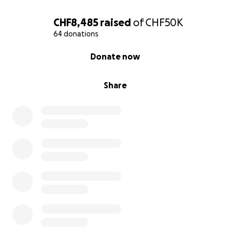
Neuaufbau einer temporären Ausstellungsfläche
CHF8,485
raised
of
CHF50K
64 donations
Öffentlichkeitsarbeit & Projektkommunikation
0% complete
Donate now
Warum deine Hilfe zählt:
Share
Ich glaube daran, dass aus Zerstörung Neues
wachsen kann. Doch dieser Weg ist nicht allein zu
gehen. Deine Spende – ob gross oder klein – hilft,
ein Stück Hoffnung sichtbar zu machen.
Hilf mit, Kunst und Gemeinschaft wieder aufleben zu
lassen.
Danke von Herzen. Adriano Fontana
www.arkadia-design.ch