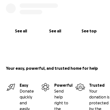
See all
See all
See top
Your easy, powerful, and trusted home for help
Easy
Powerful
Trusted
Donate
Send
Your
quickly
help
donation is
and
right to
protected
easily
the
by the