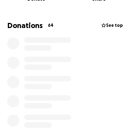
Donations
64
See top
„Aus der Asche – eine Galerie brennt, eine Vision lebt
weiter
Am 29. Mai 2025 hat ein verheerender Brand im
Wydeneck-Areal in Dornach meine Galerie
vollständig zerstört. Was bleibt, ist nicht nur ein
schwarzer, verkohlter Raum – sondern auch eine
Vision, die weiterlebt.
Die Galerie war mehr als ein Ausstellungsort.
Sie war ein Treffpunkt für Kunstschaffende und
Kunstliebhaber:innen, ein kreativer Knotenpunkt,
ein Ort des Austauschs. Nun ist alles verloren: Werke,
Infrastruktur, Erinnerungen. Doch aus der Asche soll
etwas Neues entstehen.