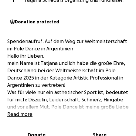
T
Tatjana Scheda is organizing this fundraiser.
Donation protected
Spendenaufruf: Auf dem Weg zur Weltmeisterschaft
im Pole Dance in Argentinien
Hallo ihr Lieben,
mein Name ist Tatjana und ich habe die große Ehre,
Deutschland bei der Weltmeisterschaft im Pole
Dance 2025 in der Kategorie Artistic Professional in
Argentinien zu vertreten!
Was für viele nur ein ästhetischer Sport ist, bedeutet
für mich: Disziplin, Leidenschaft, Schmerz, Hingabe
und vor allem Mut. Pole Dance ist meine große Liebe
– ein Tanz an der Grenze zwischen Kunst und
Read more
Athletik.
Nach unzähligen Stunden Training, Wettkämpfen
Donate
Share