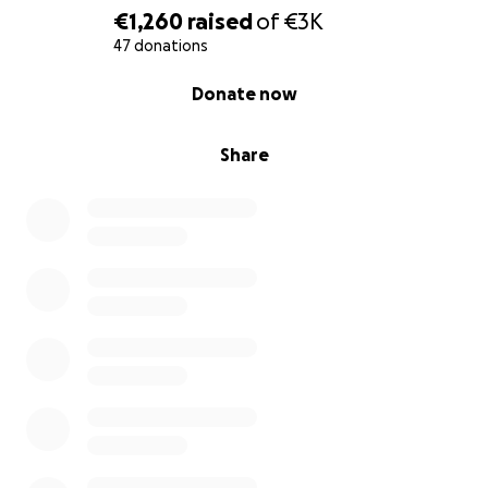
€1,260
raised
of
€3K
47 donations
0% complete
Donate now
Share