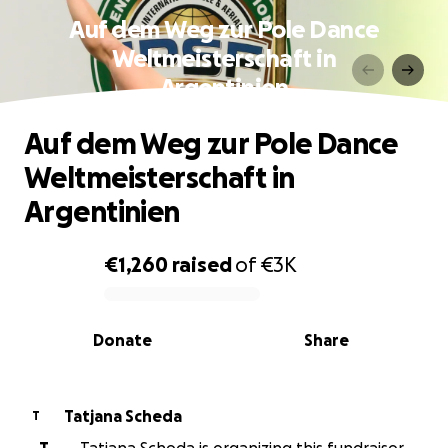
Auf dem Weg zur Pole Dance
Weltmeisterschaft in
Argentinien
Auf dem Weg zur Pole Dance
Weltmeisterschaft in
Argentinien
€1,260
raised
of
€3K
0% complete
Donate
Share
Tatjana Scheda
T