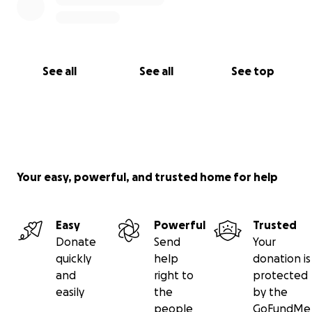
See all
See all
See top
Your easy, powerful, and trusted home for help
Easy
Powerful
Trusted
Donate
Send
Your
quickly
help
donation is
and
right to
protected
easily
the
by the
people
GoFundMe