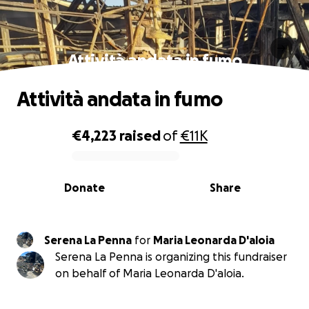
Attività andata in fumo
Attività andata in fumo
€4,223
raised
of
€11K
0% complete
Donate
Share
Serena La Penna
for
Maria Leonarda D'aloia
Serena La Penna is organizing this fundraiser
on behalf of Maria Leonarda D'aloia.