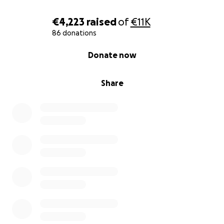
€4,223
raised
of
€11K
86 donations
0% complete
Donate now
Share