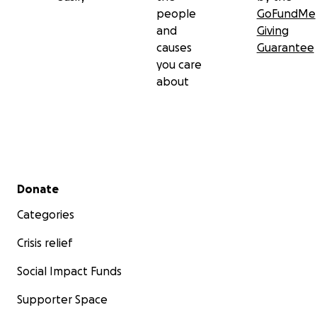
people
GoFundMe
and
Giving
causes
Guarantee
you care
about
Secondary menu
Donate
Categories
Crisis relief
Social Impact Funds
Supporter Space