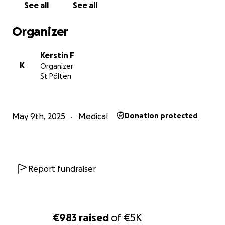
See all
See all
Vielen Dank fürs Lesen.
Organizer
Ich hätte einfach gerne ein halbwegs normales
Kerstin F
K
Organizer
Leben, an dem ich aktiv teilnehmen kann.
St Pölten
Damit das kleine Mädchen auf dem Bild endlich
erwachsen werden darf.
May 9th, 2025
Medical
Donation protected
Report fundraiser
€983
raised
of
€5K