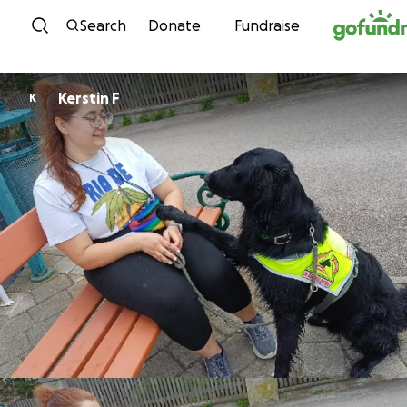
Skip to content
Search
Donate
Fundraise
Kerstin F
K