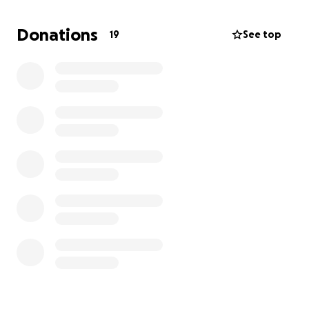
Donations
19
See top
Der Alltag ist schwierig für mich und vor allem ein
stressfreier (oder zumindest stressarmer) Kontakt
mit Menschen, außerhalb meines engsten
Umfeldes, kaum möglich.
Eine Ausbildungsstelle ist mittlerweile gefunden,
wobei es zur Zeit noch keinen endgültig
ausgewählten Hund gibt.
Das Sammeln der finanziellen Mittel für mein
Vorhaben stellt eine große Herausforderung dar,
weshalb ich Sie darum bitten möchte, mir mit Ihrer
Spende, soweit es Ihnen möglich ist, unter die Arme
zu greifen.