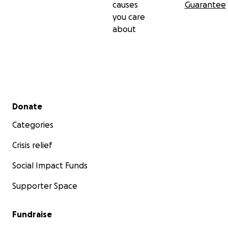
causes
Guarantee
you care
about
Secondary menu
Donate
Categories
Crisis relief
Social Impact Funds
Supporter Space
Fundraise