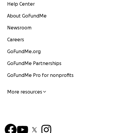
Help Center
About GoFundMe
Newsroom
Careers
GoFundMe.org
GoFundMe Partnerships
GoFundMe Pro for nonprofits
More resources