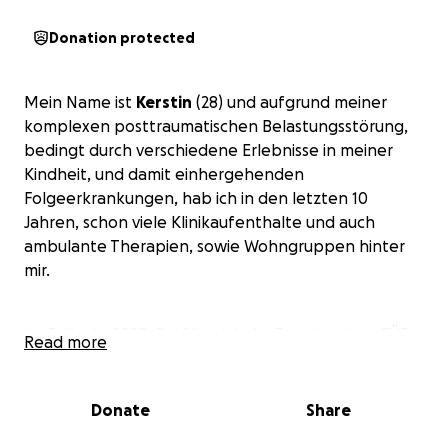
Donation protected
Mein Name ist
Kerstin
(28) und aufgrund meiner
komplexen posttraumatischen Belastungsstörung,
bedingt durch verschiedene Erlebnisse in meiner
Kindheit, und damit einhergehenden
Folgeerkrankungen, hab ich in den letzten 10
Jahren, schon viele Klinikaufenthalte und auch
ambulante Therapien, sowie Wohngruppen hinter
mir.
Im Frühjahr 2025, fiel für mich die Entscheidung FÜR
Read more
einen
Assistenzhund
.
Maßgeblich dafür war eine Hündin in unserer Familie,
Donate
Share
die mir auf unglaubliche Weise zeigte, was so ein Tier
Positives bewirken kann.