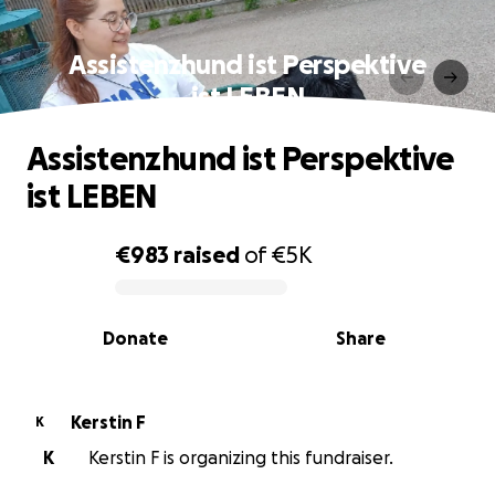
Assistenzhund ist Perspektive
ist LEBEN
Assistenzhund ist Perspektive
ist LEBEN
€983
raised
of
€5K
0% complete
Donate
Share
Kerstin F
K
K
Kerstin F is organizing this fundraiser.