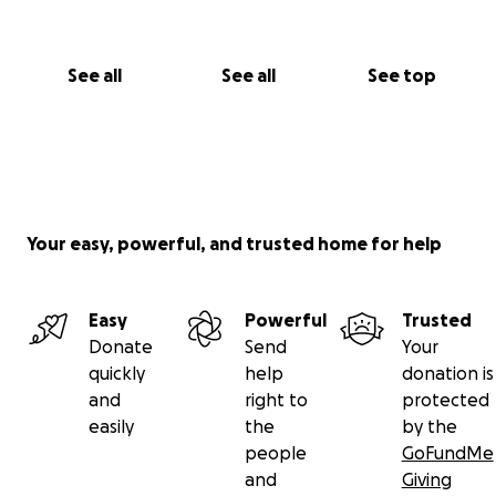
See all
See all
See top
Your easy, powerful, and trusted home for help
Easy
Powerful
Trusted
Donate
Send
Your
quickly
help
donation is
and
right to
protected
easily
the
by the
people
GoFundMe
and
Giving