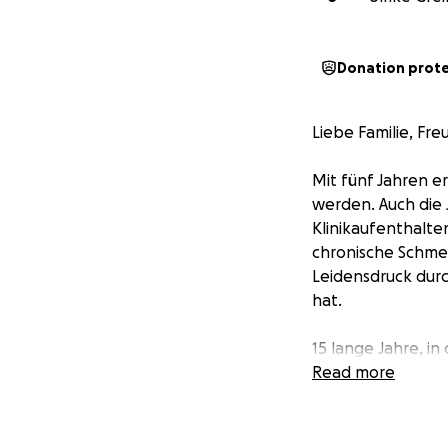
Donation prot
Liebe Familie, Fr
Mit fünf Jahren 
werden. Auch die 
Klinikaufenthalte
chronische Schmer
Leidensdruck dur
hat.
15 lange Jahre, in
hilflos gefühlt ha
Read more
können – ein Assi
Bitte helft uns, 