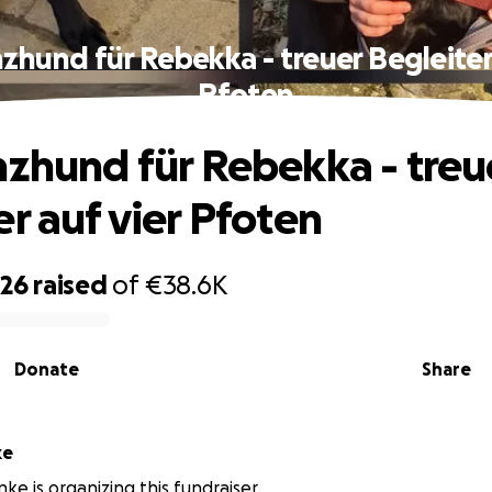
zhund für Rebekka - treuer Begleiter
Pfoten
nzhund für Rebekka - treu
er auf vier Pfoten
026
raised
of
€38.6K
Donate
Share
nke
nke is organizing this fundraiser.