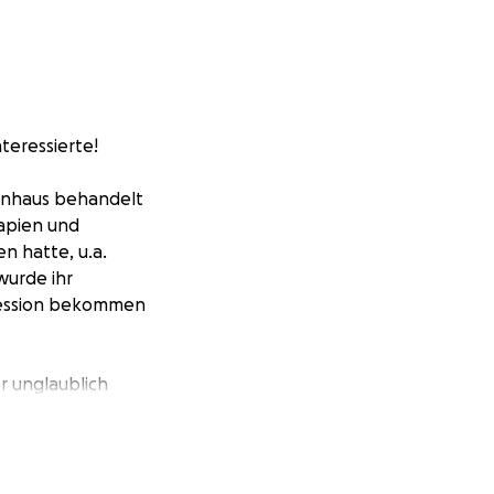
teressierte!
enhaus behandelt
apien und
n hatte, u.a.
wurde ihr
pression bekommen
er unglaublich
 für sie tun