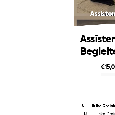
Assisten
Assiste
Begleit
€15,
0% complete
Ulrike Grei
U
U
Ulrike Grei