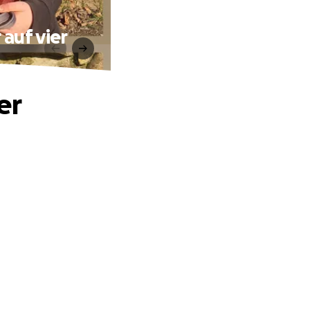
 auf vier
er