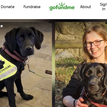
Sig
Skip to content
Donate
Fundraise
About
in
nke