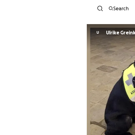
Search
Ulrike Grei
U