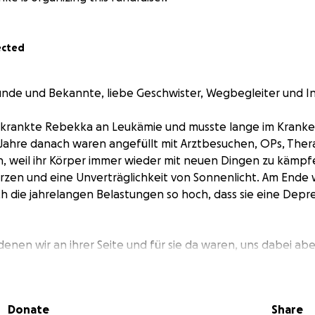
ected
eunde und Bekannte, liebe Geschwister, Wegbegleiter und In
erkrankte Rebekka an Leukämie und musste lange im Krank
Jahre danach waren angefüllt mit Arztbesuchen, OPs, Ther
n, weil ihr Körper immer wieder mit neuen Dingen zu kämpfe
zen und eine Unverträglichkeit von Sonnenlicht. Am Ende 
ch die jahrelangen Belastungen so hoch, dass sie eine De
 denen wir an ihrer Seite und für sie da waren, uns dabei ab
ben. Jetzt gibt es endlich etwas Konkretes, das wir als Eltern
stenzhund!
Rebekka zu helfen!
Donate
Share