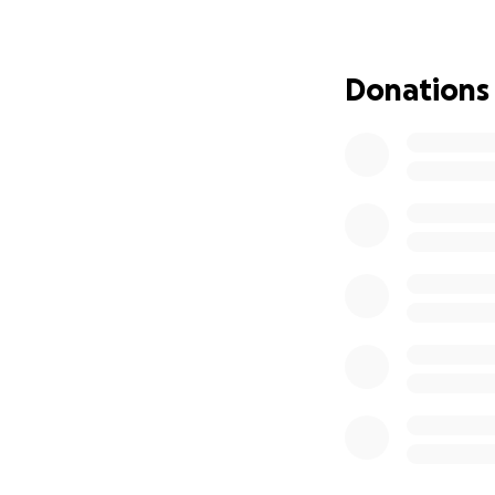
Warum ein Assis
Rebekka war von 
und menschensche
Donations
wurde, verstummt
fremden Menschen.
sozialen Interakt
Mutismus“ über „so
Krankenhaus“. All
Rebekkas Schwier
Letztes Jahr wurd
gestellt: Asperger
hatten.
Für Rebekka ist es
als Eltern können
Alltag anders beg
Sie wünscht sich e