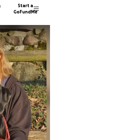
n
Start a
GoFundMe