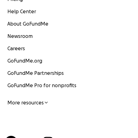
Help Center
About GoFundMe
Newsroom
Careers
GoFundMe.org
GoFundMe Partnerships
GoFundMe Pro for nonprofits
More resources