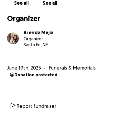
See all
See all
encantaba estar al aire libre, cuidar plantas, y
siempre nos enseñó, con su ejemplo, a cuidar de
Organizer
todo lo que nos rodea.
Brenda Mejia
Este GoFundMe es nuestra forma de estar ahí para
Organizer
él y para nuestra abuela—como familia, como
Santa Fe, NM
amigos, como comunidad. Cada granito de arena
ayuda a cubrir los gastos del funeral y el servicio,
para que ella no tenga que cargar con eso sola.
June 19th, 2025
Funerals & Memorials
Gracias por acompañarnos, por ayudarnos a
Donation protected
despedirlo como se merece, y por apoyar a alguien
que dio tanto amor a todos los que lo rodeaban.
Report fundraiser