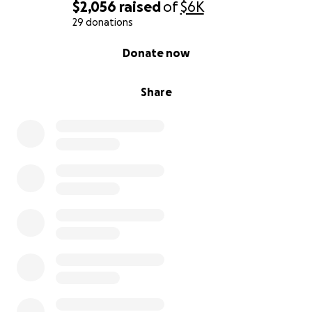
$2,056
raised
of
$6K
29 donations
0% complete
Donate now
Share