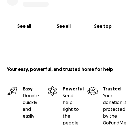
See all
See all
See top
Your easy, powerful, and trusted home for help
Easy
Powerful
Trusted
Donate
Send
Your
quickly
help
donation is
and
right to
protected
easily
the
by the
people
GoFundMe