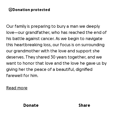
Donation protected
Our family is preparing to bury a man we deeply
love—our grandfather, who has reached the end of
his battle against cancer. As we begin to navigate
this heartbreaking loss, our focus is on surrounding
our grandmother with the love and support she
deserves. They shared 30 years together, and we
want to honor that love and the love he gave us by
giving her the peace of a beautiful, dignified
farewell for him.
This fundraiser is our way of showing up for her—as a
Read more
family, as a community, and as people who care.
Every contribution will help us cover funeral and
Donate
Share
memorial arrangements
, allowing her to grieve
without having to carry that weight alone. Thank