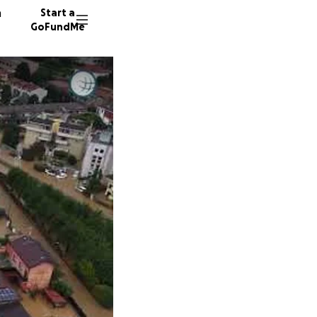
n
Start a
GoFundMe