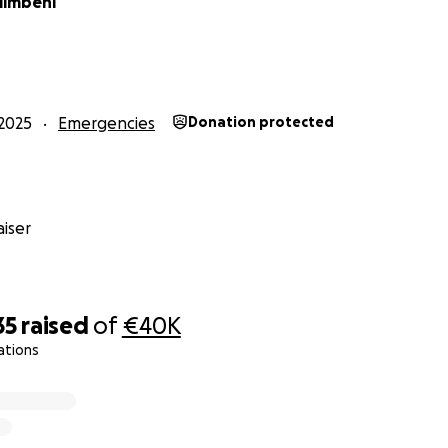
limbeni
2025
Emergencies
Donation protected
iser
35
raised
of
€40K
ations