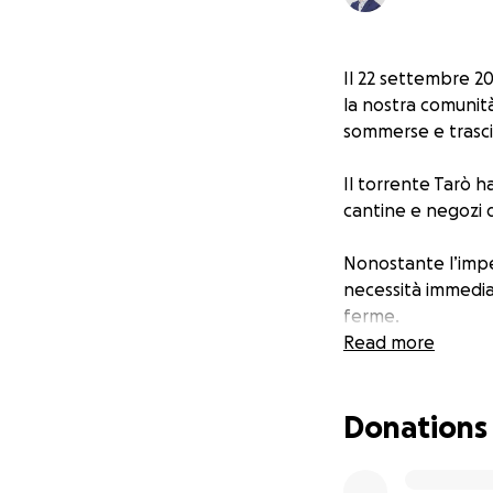
Il 22 settembre 2
la nostra comunità
sommerse e trascina
Il torrente Tarò h
cantine e negozi di
Nonostante l’impeg
necessità immedia
ferme.
Read more
Con questa raccolt
duramente:
Donations
supporto alle