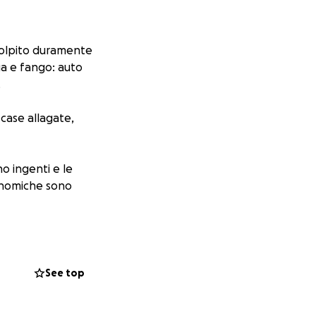
 colpito duramente
ua e fango: auto
.
 case allagate,
no ingenti e le
conomiche sono
pito più
See top