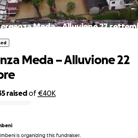
sed
ergenza Meda – Alluvione 22 settem
sed
za Meda – Alluvione 22
bre
35
raised
of
€40K
mbeni
imbeni is organizing this fundraiser.