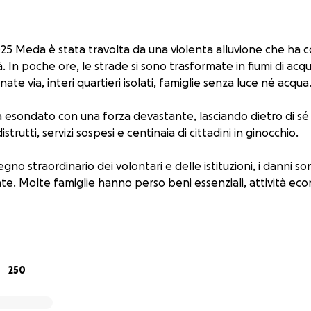
025 Meda è stata travolta da una violenta alluvione che ha
. In poche ore, le strade si sono trasformate in fiumi di acq
te via, interi quartieri isolati, famiglie senza luce né acqua
a esondato con una forza devastante, lasciando dietro di sé
strutti, servizi sospesi e centinaia di cittadini in ginocchio.
no straordinario dei volontari e delle istituzioni, i danni so
te. Molte famiglie hanno perso beni essenziali, attività e
a fondi vogliamo offrire un aiuto concreto a chi è stato col
250
 famiglie sfollate e in difficoltà,