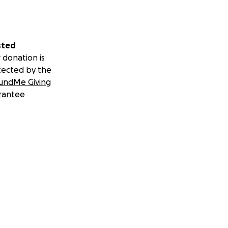
sted
 donation is
tected by the
undMe Giving
rantee