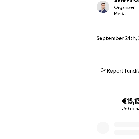
Andrea Sa
Organizer
Meda
September 24th, 
Report fundra
€15,1
250 don
0% complete