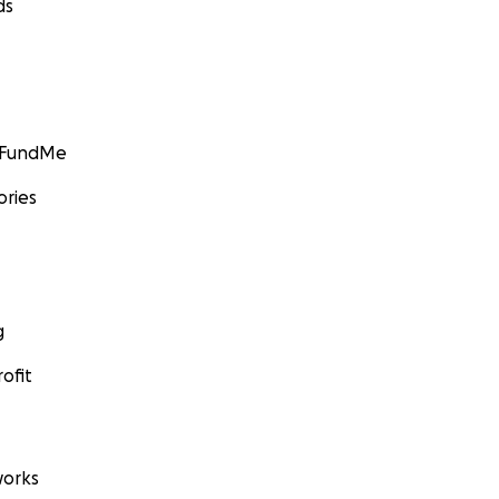
ds
GoFundMe
ories
g
ofit
orks