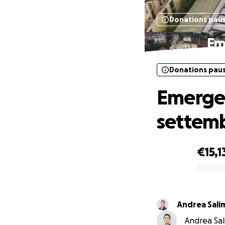
Donations pau
Em
Donations pau
Emergen
settem
€15,1
0% complete
Andrea Sali
Andrea Sal