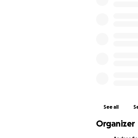
aiuti per rip
sostegno ai s
Tutto il ricavato 
attraverso la don
Ogni contributo, g
Grazie di cuore a
See all
Se
Organizer