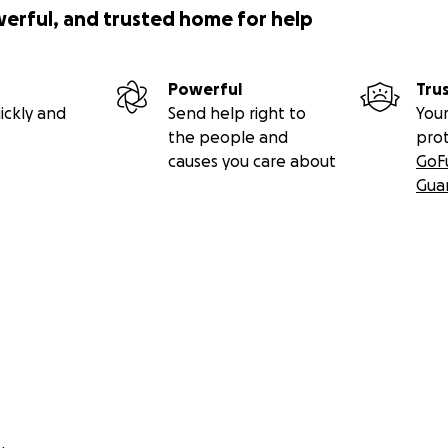
werful, and trusted home for help
Powerful
Tru
ickly and
Send help right to
Your
the people and
pro
causes you care about
GoF
Gua