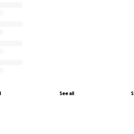
l
See all
S