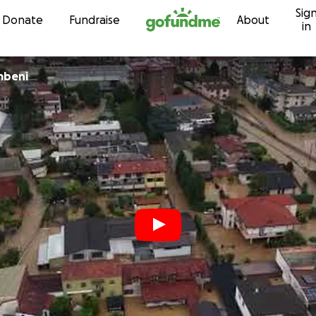
Sig
Skip to content
Donate
Fundraise
About
in
mbeni