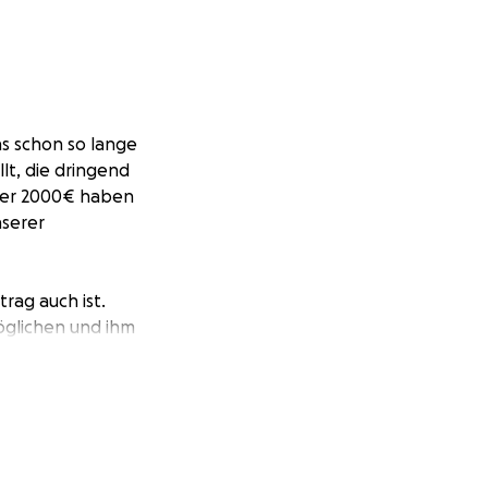
ns schon so lange
lt, die dringend
Über 2000€ haben
nserer
rag auch ist.
öglichen und ihm
stützung dankbar!