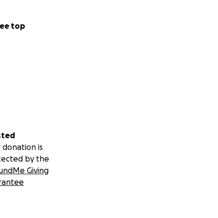
ee top
sted
 donation is
tected by the
undMe Giving
rantee