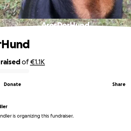
AresDerHund
rHund
raised
of
€1.1K
Donate
Share
endler
ler is organizing this fundraiser.