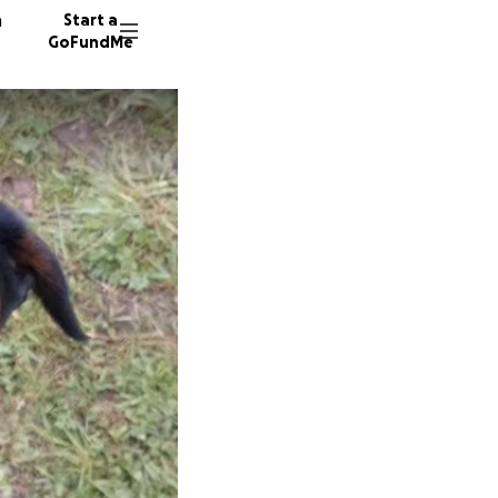
n
Start a
GoFundMe
C
M
13 dono