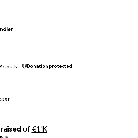
ndler
Animals
Donation protected
iser
raised
of
€1.1K
ions