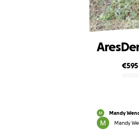
AresDe
€595
0% complete
Mandy W
Mandy Wend