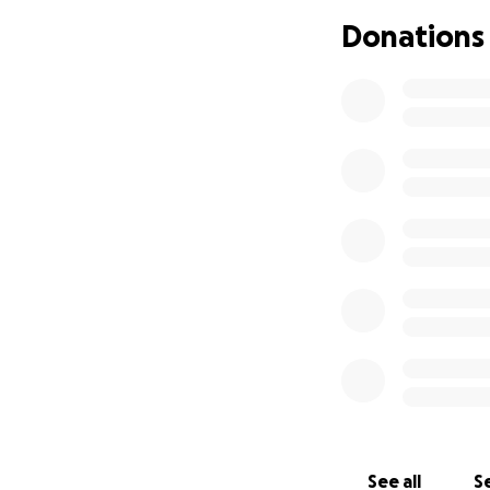
Donations
See all
Se