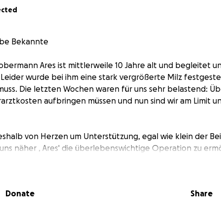
ected
iebe Bekannte
obermann Ares ist mittlerweile 10 Jahre alt und begleitet u
 Leider wurde bei ihm eine stark vergrößerte Milz festgestel
muss. Die letzten Wochen waren für uns sehr belastend: 
ierarztkosten aufbringen müssen und nun sind wir am Limit u
eshalb von Herzen um Unterstützung, egal wie klein der Beit
 uns näher , Ares' die überlebenswichtige Operation zu erm
öne Jahre zu schenken.
möchtet, meldet euch gerne bei uns. Wir sind für jede Unter
Donate
Share
und liebe Grüße
 Steven