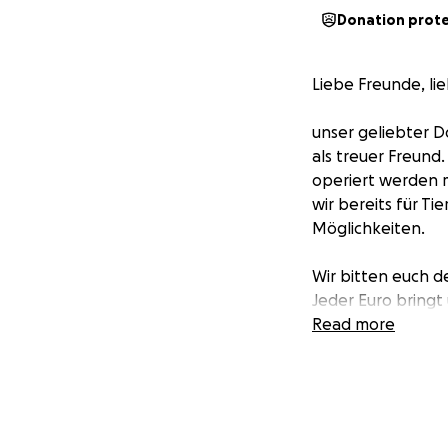
Donation prot
Liebe Freunde, l
unser geliebter D
als treuer Freund.
operiert werden 
wir bereits für T
Möglichkeiten.
Wir bitten euch d
Jeder Euro bringt
noch weitere sch
Read more
Falls ihr helfen 
Herzlichen Dank 
Ares , Mandy und