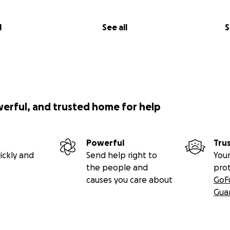
l
See all
S
werful, and trusted home for help
Powerful
Tru
ickly and
Send help right to
Your
the people and
pro
causes you care about
GoF
Gua