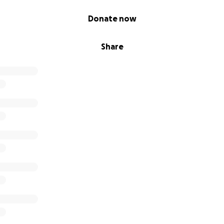
Donate now
Share