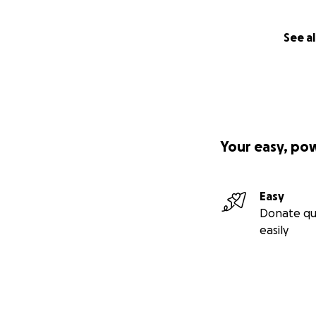
See al
Your easy, po
Easy
Donate qu
easily