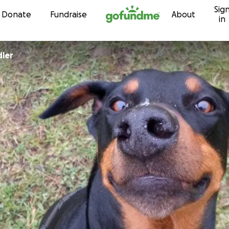
Sig
Skip to content
Donate
Fundraise
About
in
endler