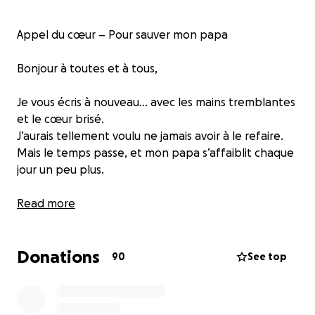
Appel du cœur – Pour sauver mon papa
Bonjour à toutes et à tous,
Je vous écris à nouveau… avec les mains tremblantes
et le cœur brisé.
J’aurais tellement voulu ne jamais avoir à le refaire.
Mais le temps passe, et mon papa s’affaiblit chaque
jour un peu plus.
Il y a quelque temps, j’avais lancé un appel à l’aide
Read more
pour vendre notre terrain familial à Amborovy
Majunga, afin de financer les traitements de mon
Donations
papa, atteint d’un cancer du pancréas.
90
See top
La première fois, j’avais encore un peu d’espoir.
Aujourd’hui, j’en ai encore… mais il est fragile. Il
tremble.