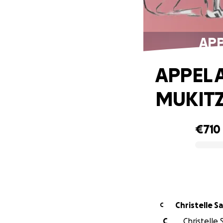
APP
APPEL 
MUKITZ
€710
0% complete
Christelle S
C
C
Christelle 