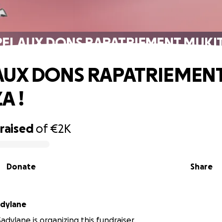
EL AUX DONS RAPATRIEMENT MUKIT
AUX DONS RAPATRIEMEN
A !
raised
of
€2K
Donate
Share
adylane
Sadylane is organizing this fundraiser.