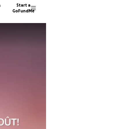
n
Start a
GoFundMe