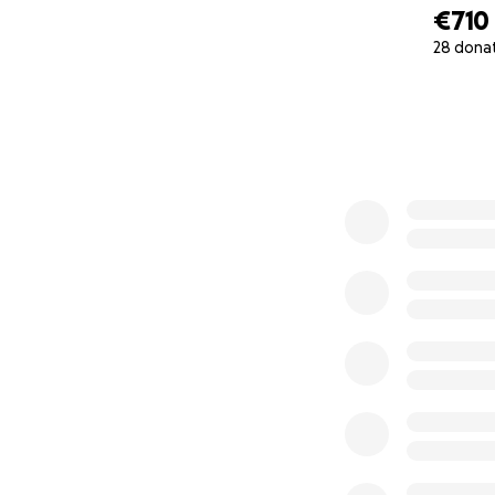
€710
28 dona
0% complete
Le coût total est 