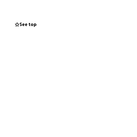
See top
r leurs pattes en
 misère
 des refuges