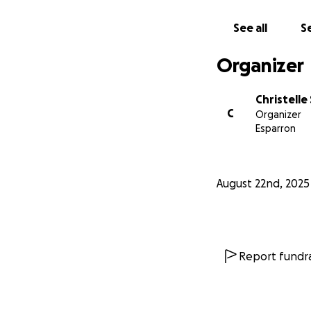
Pourquoi nous avo
See all
Se
Pour certains chi
devons impérative
Organizer
fourrière et de le
C’est la chance de 
Christelle
C
Organizer
Esparron
August 22nd, 2025
Report fundra