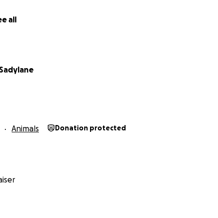
ns besoin d’une aide financière ?
e all
ens comme Ben, Taz, Moka, Vita, Pumpkin, Awan, Shana ou 
ment financer leur placement en refuge en France afin de le
s faire adopter via ces structures.
leur vie !
 Sadylane
Animals
Donation protected
iser