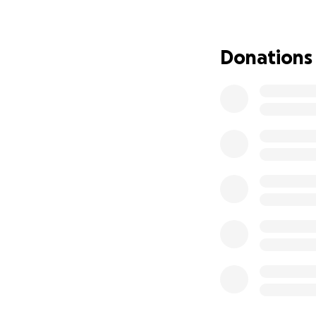
Donations
Le 30 août, de no
France !
Ces survivants de l
n’attendent qu’une
Mais nous sommes 
* Des frais vétérin
* Des pensions en
* Des vies suspend
* La compensation
partenaires
Nous réalisons don