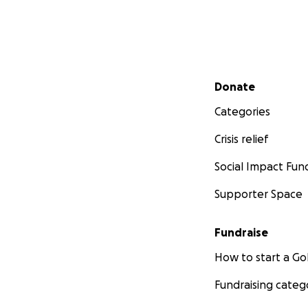
Secondary menu
Donate
Oswald
Categories
Chaque don comp
Crisis relief
Sur soixante chie
Social Impact Fun
en refuge privé e
Supporter Space
Huit vont pouvoir 
Fundraise
Et tous ces chance
How to start a 
Zara, Zéphyr, Coba
Fundraising categ
Lora, Fergus, Lyra,