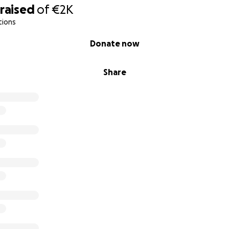
raised
of
€2K
tions
Donate now
Share
de 300 € par chien. (Préparation sanitaire + transport)