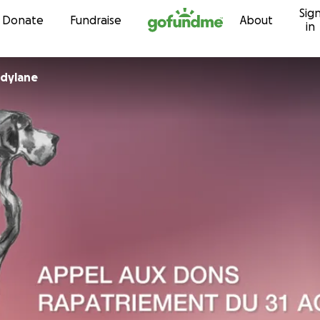
Sig
Skip to content
Donate
Fundraise
About
in
adylane