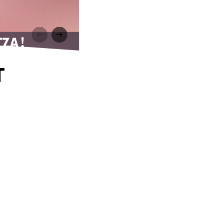
ZA !
T