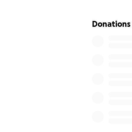
decision to seek r
Together with Im
during the confli
Donations
Their work has pr
mediated between 
and foster unders
In regions like Jo
interventions ope
Pastor James has 
transformed into
We are aiming to 
Donations can be 
IBAN: DE03 1203 
Thank you and Go
– Pastor James M