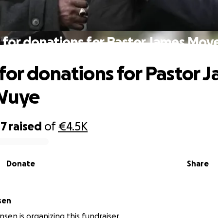
 for donations for Pastor James Mov
for donations for Pastor 
Wuye
47
raised
of
€4.5K
Donate
Share
sen
nsen is organizing this fundraiser.