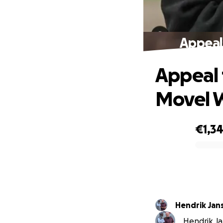
Appeal
Appeal 
Movel 
€1,3
0% complete
Hendrik Jan
Hendrik Ja