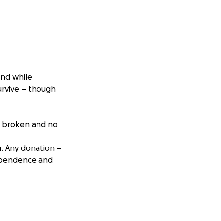
hand while
urvive – though
is broken and no
m. Any donation –
dependence and
ival, but the
de the courageous