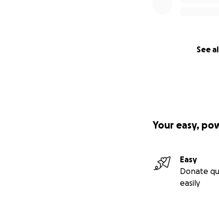
See al
Your easy, po
Easy
Donate qu
easily