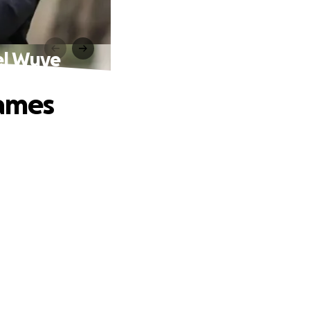
el Wuye
James