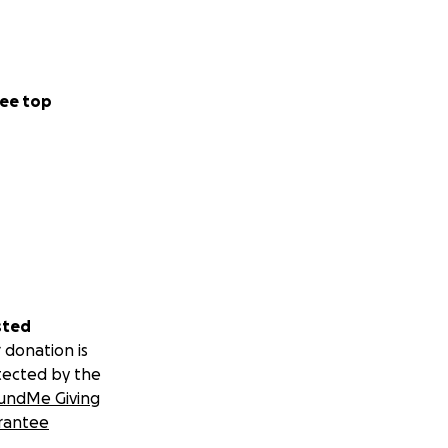
ee top
sted
 donation is
tected by the
undMe Giving
rantee