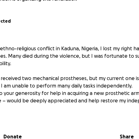
ected
 ethno-religious conflict in Kaduna, Nigeria, I lost my right 
es. Many died during the violence, but I was fortunate to s
ility.
e received two mechanical prostheses, but my current one 
. I am unable to perform many daily tasks independently.
o your generosity for help in acquiring a new prosthetic ar
ze – would be deeply appreciated and help restore my in
 James Movel Wuye’s story so remarkable is not just his surv
terwards.
Donate
Share
g on to hatred and continuing the cycle of revenge, he ma