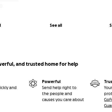
l
See all
S
werful, and trusted home for help
Powerful
Tru
ickly and
Send help right to
Your
the people and
pro
causes you care about
GoF
Gua