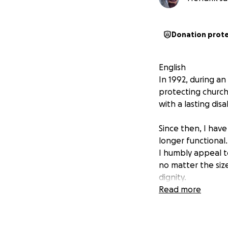
Donation prot
English
In 1992, during an
protecting church
with a lasting disab
Since then, I hav
longer functional
I humbly appeal t
no matter the si
dignity.
Read more
What makes Pastor
path he chose af
Instead of holdin