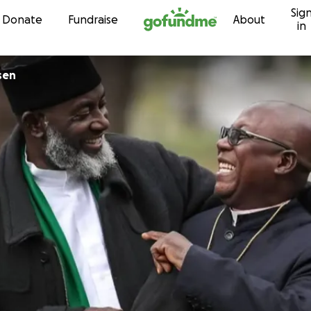
Sig
Skip to content
Donate
Fundraise
About
in
sen