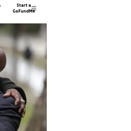
n
Start a
GoFundMe