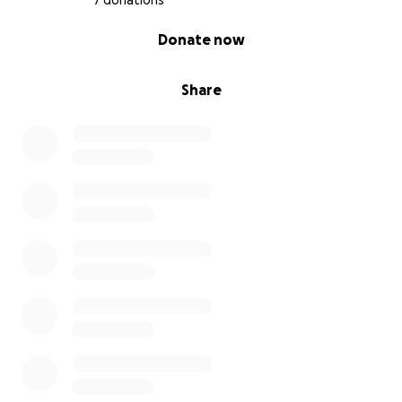
7 donations
0% complete
Donate now
Share