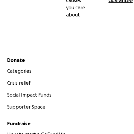
causes
Guarantee
you care
about
Secondary menu
Donate
Categories
Crisis relief
Social Impact Funds
Supporter Space
Fundraise