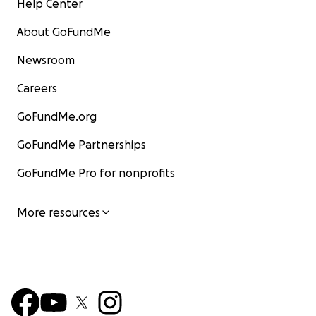
Help Center
About GoFundMe
Newsroom
Careers
GoFundMe.org
GoFundMe Partnerships
GoFundMe Pro for nonprofits
More resources