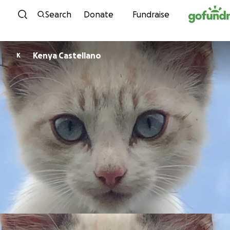
Skip to content
Search
Donate
Fundraise
Kenya Castellano
K