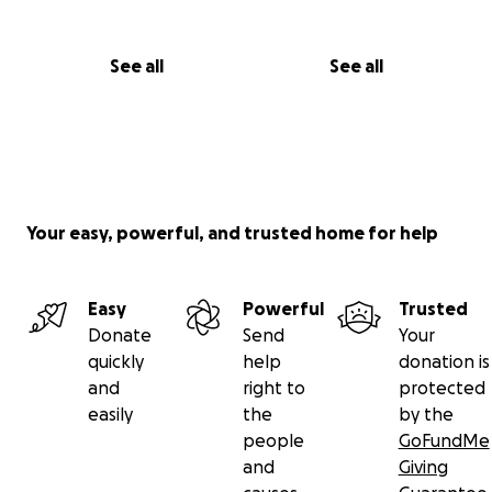
See all
See all
Your easy, powerful, and trusted home for help
Easy
Powerful
Trusted
Donate
Send
Your
quickly
help
donation is
and
right to
protected
easily
the
by the
people
GoFundMe
and
Giving