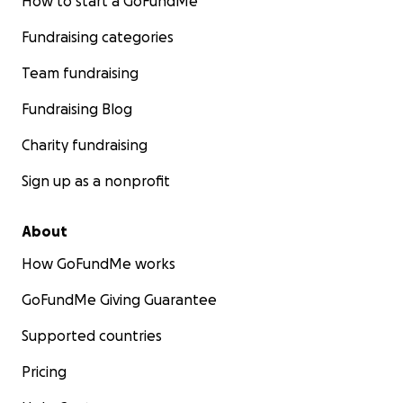
How to start a GoFundMe
Fundraising categories
Team fundraising
Fundraising Blog
Charity fundraising
Sign up as a nonprofit
About
How GoFundMe works
GoFundMe Giving Guarantee
Supported countries
Pricing