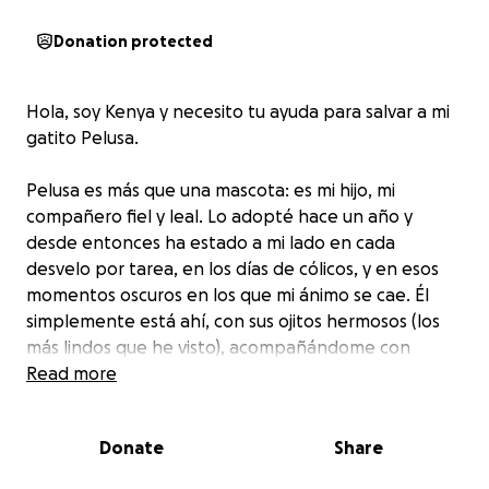
Donation protected
Hola, soy Kenya y necesito tu ayuda para salvar a mi
gatito Pelusa.
Pelusa es más que una mascota: es mi hijo, mi
compañero fiel y leal. Lo adopté hace un año y
desde entonces ha estado a mi lado en cada
desvelo por tarea, en los días de cólicos, y en esos
momentos oscuros en los que mi ánimo se cae. Él
simplemente está ahí, con sus ojitos hermosos (los
más lindos que he visto), acompañándome con
ternura y sin pedir nada a cambio.
Read more
Hace unos días, Pelusa se escapó de casa. Cuando
Donate
Share
regresó, vomitó sangre con espuma. Lo llevé de
urgencia al veterinario y le hicieron radiografías: