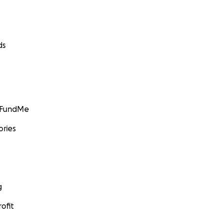
ds
GoFundMe
ories
g
ofit