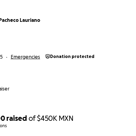
 Pacheco Lauriano
25
Emergencies
Donation protected
iser
00
raised
of
$450K
MXN
ions