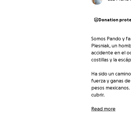
Donation prot
Somos Pando y fam
Plesniak, un homb
accidente en el o
costillas y la es
Ha sido un camin
fuerza y ganas de
pesos mexicanos. 
cubrir.
Por eso pedimos 
Read more
pague sus tratami
Gracias por unirte