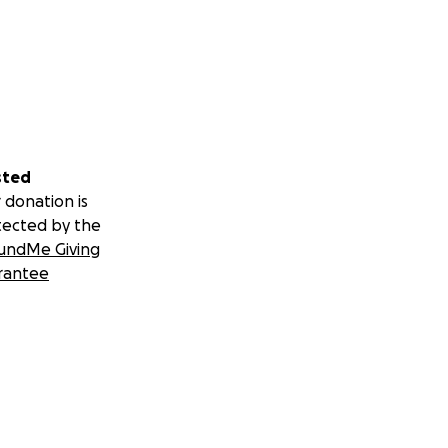
sted
 donation is
tected by the
undMe Giving
rantee