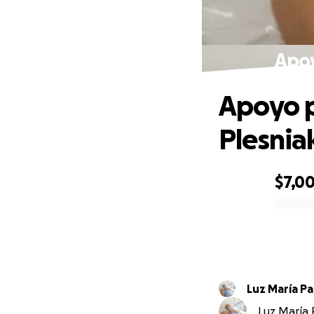
Apoy
Apoyo p
Plesnia
$7,0
0% complete
Luz María P
Luz María 