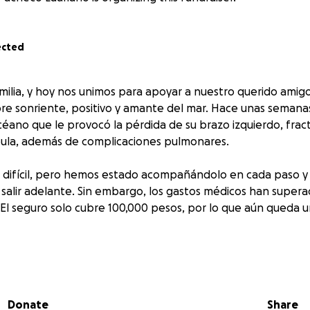
ected
ilia, y hoy nos unimos para apoyar a nuestro querido amig
re sonriente, positivo y amante del mar. Hace unas semanas
céano que le provocó la pérdida de su brazo izquierdo, frac
cápula, además de complicaciones pulmonares.
o difícil, pero hemos estado acompañándolo en cada paso 
 salir adelante. Sin embargo, los gastos médicos han supera
El seguro solo cubre 100,000 pesos, por lo que aún queda 
tu apoyo. Cada donación —por pequeña que parezca— ayud
entos y continúe su proceso de recuperación con dignidad 
Donate
Share
 a esta causa.