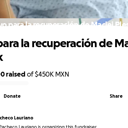
o para la recuperación de Maciej Ple
ara la recuperación de Ma
k
00
raised
of
$450K
MXN
Donate
Share
acheco Lauriano
Pacheco Lauriano is organizing this fundraiser.