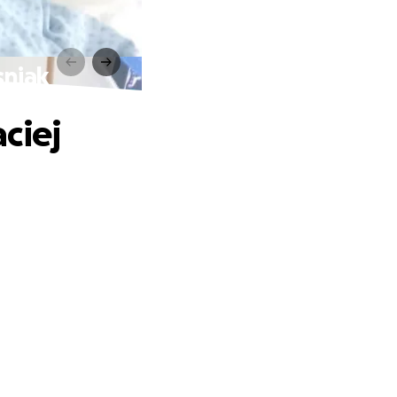
sniak
ciej