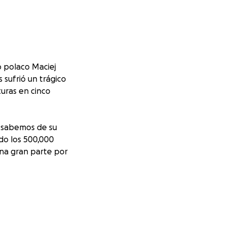
o polaco Maciej
 sufrió un trágico
turas en cinco
y sabemos de su
do los 500,000
una gran parte por
ará a que Maciej
y esperanza.