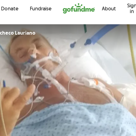
Sig
Skip to content
Donate
Fundraise
About
in
acheco Lauriano