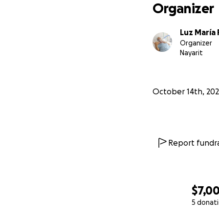
Organizer
Luz María
Organizer
Nayarit
October 14th, 20
Report fundra
$7,0
5 donat
0% complete