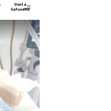
n
Start a
GoFundMe
L
A
5 donor