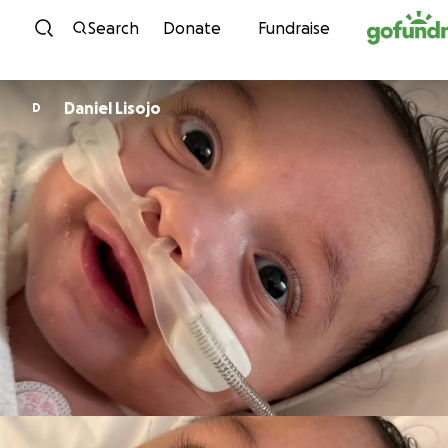
Skip to content
Search
Donate
Fundraise
Daniel Lisojo
D