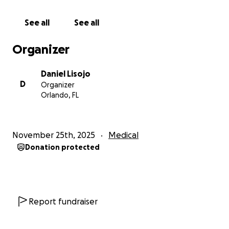
Pero lo más doloroso es que esta distancia nos
See all
See all
obliga a estar separados como familia: nuestro hijo
mayor está lejos de su mamá y de su hermano, y Liam
Organizer
necesita que estemos con él… cada día, cada hora.
Daniel Lisojo
Necesitamos mudarnos para estar cerca del hospital.
D
Organizer
Necesitamos estar juntos para poder cuidar a
Orlando, FL
nuestros dos hijos sin que la distancia nos siga
rompiendo. Pero mudarnos significa que perderé mi
empleo actual y tendré que empezar desde cero. Y
November 25th, 2025
Medical
la verdad es que el tratamiento de Liam es por
Donation protected
tiempo indefinido. No sabemos cuánto tiempo
dependerá del oxígeno, de especialistas y de
hospitalizaciones recurrentes. Puede ser meses… o
años.
Report fundraiser
Por eso pido ayuda, con toda la humildad y el
corazón abierto.