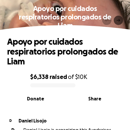
Apoyo por cuidados
respiratorios prolongados de
Liam
Apoyo por cuidados
respiratorios prolongados de
Liam
$6,338
raised
of
$10K
0% complete
Donate
Share
Daniel Lisojo
D