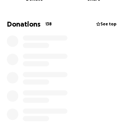
• Falla respiratoria aguda con hipoxia e hipercapnia
• Necesidad de oxígeno 24/7
• Episodios en los que sus niveles de CO₂ se elevan
peligrosamente
Donations
138
See top
• Fatiga al comer, irritabilidad y dificultad para
respirar incluso en reposo
Cada diagnóstico es una batalla. Cada día es un
milagro.
Vivimos a una hora y cuarenta minutos
aproximadamente, lejos del hospital de donde él
recibe la atención que le salva la vida. Mi esposa
pasa la mayor parte del tiempo allí, mientras yo me
divido entre estar en el hospital, cuidar a nuestro
otro hijo, manejar la casa y tratar de mantener un
trabajo que ya no puedo sostener a tiempo
completo. Estamos viviendo partidos, agotados y
sobreviviendo como podemos.