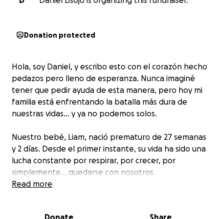
D
Daniel Lisojo is organizing this fundraiser.
Donation protected
Hola, soy Daniel, y escribo esto con el corazón hecho
pedazos pero lleno de esperanza. Nunca imaginé
tener que pedir ayuda de esta manera, pero hoy mi
familia está enfrentando la batalla más dura de
nuestras vidas… y ya no podemos solos.
Nuestro bebé, Liam, nació prematuro de 27 semanas
y 2 días. Desde el primer instante, su vida ha sido una
lucha constante por respirar, por crecer, por
simplemente… quedarse con nosotros.
Read more
Liam no solo tiene displasia broncopulmonar (BPD) y
hipertensión pulmonar, sino que además enfrenta:
Donate
Share