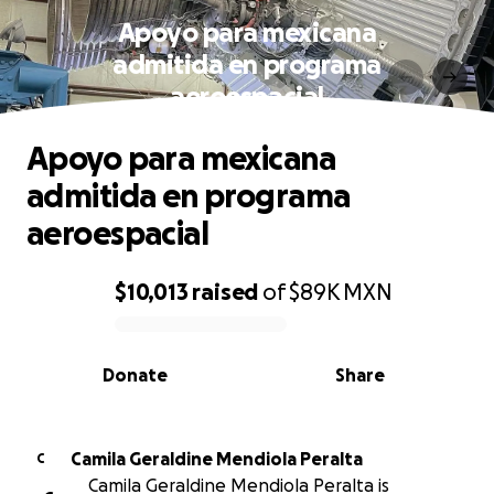
Apoyo para mexicana
admitida en programa
aeroespacial
Apoyo para mexicana
admitida en programa
aeroespacial
$10,013
raised
of
$89K
MXN
0% complete
Donate
Share
Camila Geraldine Mendiola Peralta
C
Camila Geraldine Mendiola Peralta is