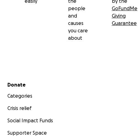
easily
the
by the
people
GoFundMe
and
Giving
causes
Guarantee
you care
about
Secondary menu
Donate
Categories
Crisis relief
Social Impact Funds
Supporter Space