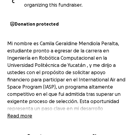
C
organizing this fundraiser.
Donation protected
Mi nombre es Camila Geraldine Mendiola Peralta,
estudiante pronto a egresar de la carrera en
Ingeniería en Robótica Computacional en la
Universidad Politécnica de Yucatán , y me dirijo a
ustedes con el propósito de solicitar apoyo
financiero para participar en el International Air and
Space Program (IASP), un programa altamente
competitivo en el que fui admitida tras superar un
exigente proceso de selección. Esta oportunidad
representa un paso clave en mi desarrollo
profesional y personal, ya que se alinea con mis
Read more
valores, intereses y el propósito que me ha guiado a
lo largo de mi formación.