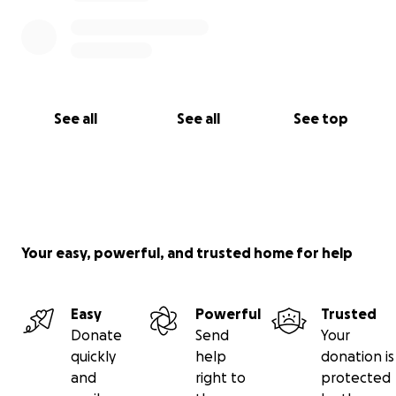
See all
See all
See top
Your easy, powerful, and trusted home for help
Easy
Powerful
Trusted
Donate
Send
Your
quickly
help
donation is
and
right to
protected