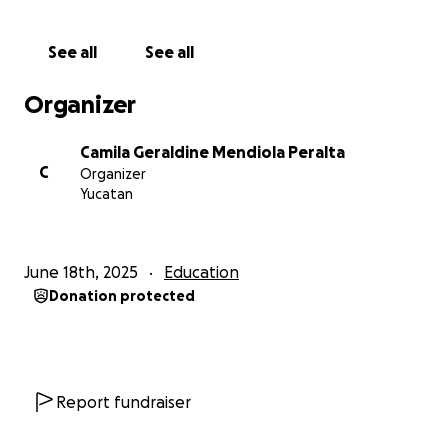
México 2018, Talento CICY 2020, Introduction to
Research Abroad Program 2022 e Invent for the
See all
See all
Planet 2023. Estas experiencias no solo han
reforzado mi interés por la ciencia, sino que también
Organizer
me han enseñado la importancia del trabajo en
equipo y la perseverancia.
Camila Geraldine Mendiola Peralta
La segunda palabra que me definiría es resiliente.
C
Organizer
Durante mi formación universitaria, enfrenté
Yucatan
altibajos que en ocasiones me hicieron dudar de mis
capacidades dentro de la ingeniería. Ver a mis
compañeros avanzar con seguridad mientras yo
June 18th, 2025
Education
sentía que necesitaba más tiempo y apoyo me llevó
Donation protected
a cuestionarme si realmente era suficiente. Sin
embargo, aprendí que pedir ayuda no es una
debilidad, sino una fortaleza, y que todos somos
piezas esenciales en un equipo. Comprendí que no
siempre podremos dar el 100% de nosotros mismos,
Report fundraiser
pero con esfuerzo, colaboración y resiliencia,