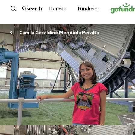
Skip to content
Search
Donate
Fundraise
Camila Geraldine Mendiola Peralta
C