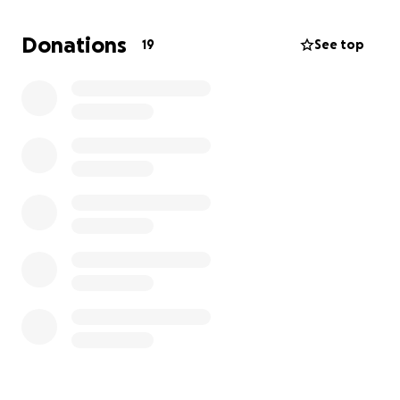
también marca la diferencia.
Donations
19
See top
Vamos a apoyar a un joven talentoso que sueña en
grande y trabaja duro por poner el nombre de
México en alto.
¡Gracias por ser parte de esta aventura!
¿Quieres darle seguimiento a esta aventura?
Acompáñanos en @climbing_conzu