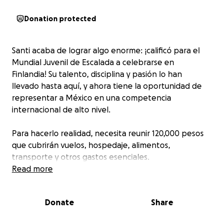
Donation protected
Santi acaba de lograr algo enorme: ¡calificó para el
Mundial Juvenil de Escalada a celebrarse en
Finlandia! Su talento, disciplina y pasión lo han
llevado hasta aquí, y ahora tiene la oportunidad de
representar a México en una competencia
internacional de alto nivel.
Para hacerlo realidad, necesita reunir 120,000 pesos
que cubrirán vuelos, hospedaje, alimentos,
transporte y otros gastos esenciales.
Read more
Con 300 pesos, Santi puede cubrir una comida en su
viaje. Con 500 pesos, avanza un paso más hacia su
Donate
Share
boleto de avión. Cada aportación tiene un impacto
real. Si no puedes donar, compartir esta campaña