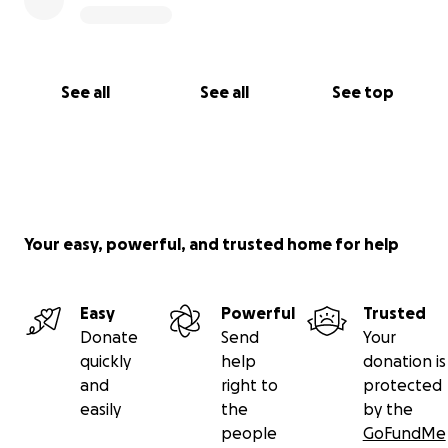
See all
See all
See top
Your easy, powerful, and trusted home for help
Easy
Powerful
Trusted
Donate
Send
Your
quickly
help
donation is
and
right to
protected
easily
the
by the
people
GoFundMe