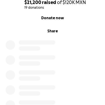
$21,200
raised
of
$120K
MXN
19 donations
0% complete
Donate now
Share