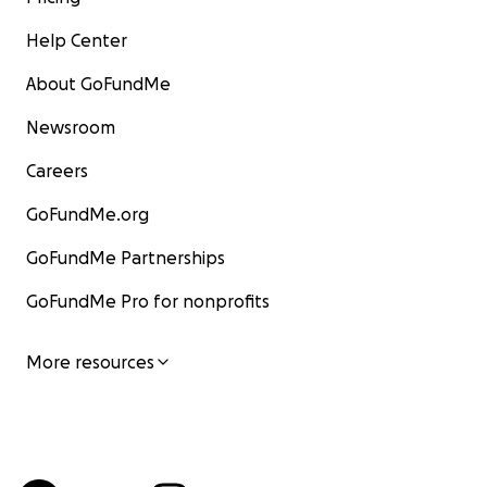
Help Center
About GoFundMe
Newsroom
Careers
GoFundMe.org
GoFundMe Partnerships
GoFundMe Pro for nonprofits
More resources