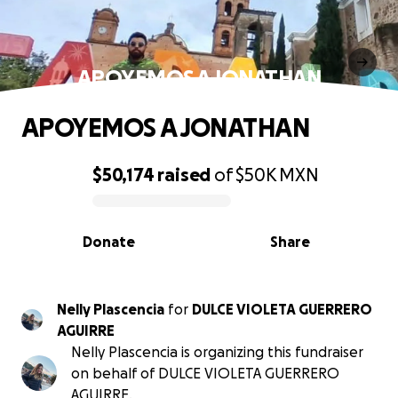
APOYEMOS A JONATHAN
APOYEMOS A JONATHAN
$50,174
raised
of
$50K
MXN
0% complete
Donate
Share
Nelly Plascencia
for
DULCE VIOLETA GUERRERO
AGUIRRE
Nelly Plascencia is organizing this fundraiser
on behalf of DULCE VIOLETA GUERRERO
AGUIRRE.