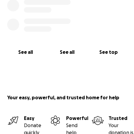
See all
See all
See top
Your easy, powerful, and trusted home for help
Easy
Powerful
Trusted
Donate
Send
Your
quickly
help
donation is