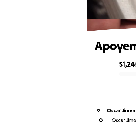
Apoyemo
$1,24
0% complete
Oscar Jimen
O
O
Oscar Jime