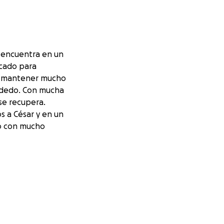
 encuentra en un
rcado para
ue mantener mucho
u dedo. Con mucha
se recupera.
 a César y en un
vo con mucho