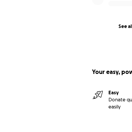
See al
Your easy, po
Easy
Donate qu
easily