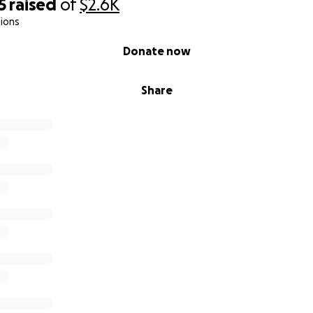
5
raised
of
$2.6K
ions
Donate now
Share