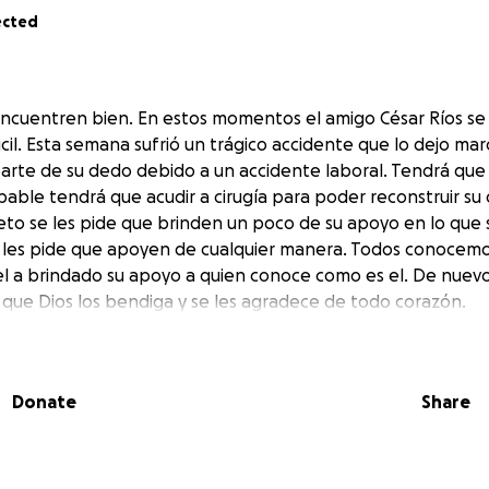
ected
ncuentren bien. En estos momentos el amigo César Ríos se
il. Esta semana sufrió un trágico accidente que lo dejo ma
parte de su dedo debido a un accidente laboral. Tendrá q
able tendrá que acudir a cirugía para poder reconstruir s
eto se les pide que brinden un poco de su apoyo en lo que 
les pide que apoyen de cualquier manera. Todos conocemos
l a brindado su apoyo a quien conoce como es el. De nue
y que Dios los bendiga y se les agradece de todo corazón.
Donate
Share