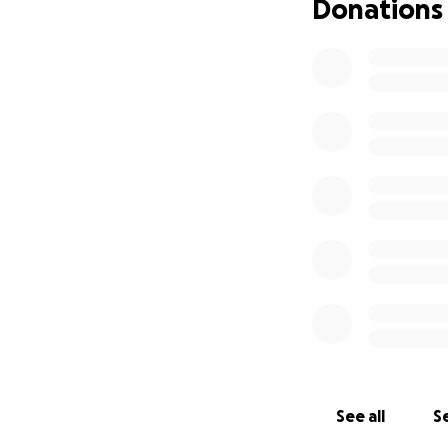
Donations
See all
Se