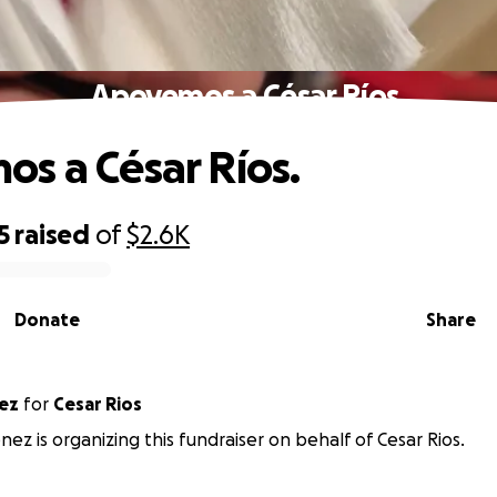
Apoyemos a César Ríos.
s a César Ríos.
5
raised
of
$2.6K
Donate
Share
ez
for
Cesar Rios
nez is organizing this fundraiser on behalf of Cesar Rios.