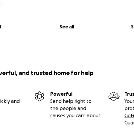
l
See all
S
werful, and trusted home for help
Powerful
Tru
ickly and
Send help right to
Your
the people and
pro
causes you care about
GoF
Gua