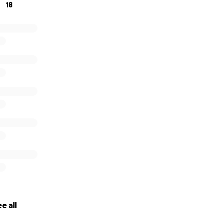
18
e all