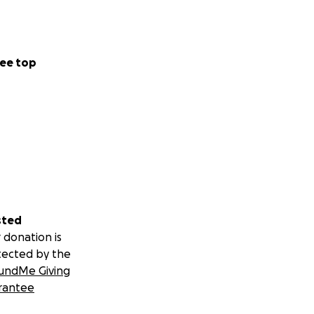
ee top
sted
 donation is
tected by the
undMe Giving
rantee