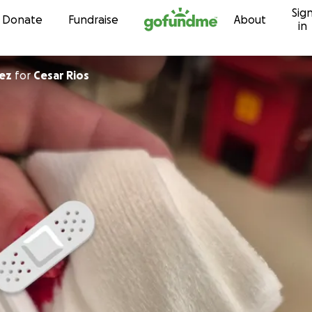
Sig
Skip to content
Donate
Fundraise
About
in
ez
for
Cesar Rios