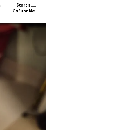
n
Start a
GoFundMe