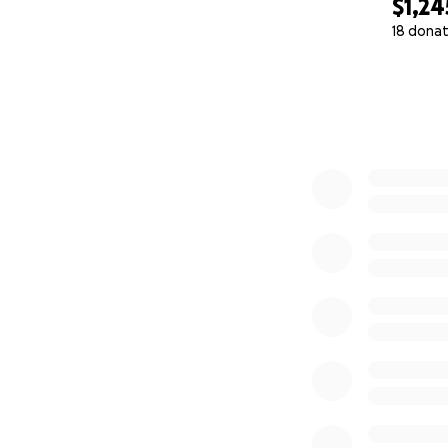
$1,24
18 donat
0% complete