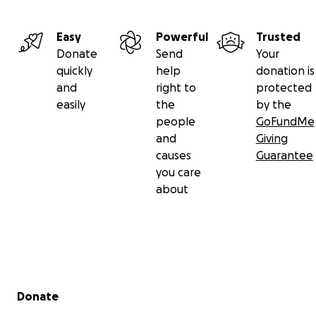
equipment, jerseys, snacks, transportation, field
rental, and the participation of the team and
coaches who will make this experience possible.
Easy
Powerful
Trusted
Donate
Send
Your
Your donation can make a real difference.
(If you'd
quickly
help
donation is
like to support in other ways, feel free to contact
and
right to
protected
us.)
easily
the
by the
people
GoFundMe
Learn more about our previous work at:
and
Giving
www.tiempodejuego.org
|
www.playonside.org
causes
Guarantee
you care
about
Secondary menu
Donate