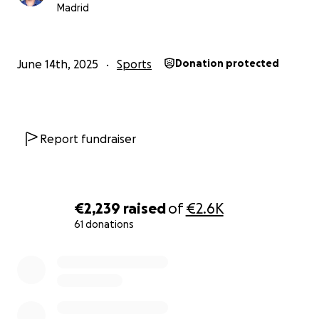
Madrid
Tu donación puede marcar una diferencia real. (Si
quieres apoyar de otras formas, contáctanos).
June 14th, 2025
Sports
Donation protected
Conoce algo de nuestro trabajo anterior en:
www.tiempodejuego.org
|
www.playonside.org
---------------------------------------------
Report fundraiser
There’s a group of young people we rarely notice.
Boys and girls living in care centers, without nearby
family, without a support network, and often
€2,239
raised
of
€2.6K
carrying difficult stories of abandonment, migration,
61 donations
and loneliness.
0% complete
In summer, their situation becomes even more
fragile: most programs shut down, and with them,
the few safe spaces they have to spend time,
socialize, or simply enjoy life like any other teenager.