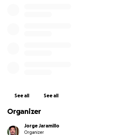
convivir y aprender en un entorno sano, lúdico y
educativo. Un lugar donde hacer amigos, sentirse
parte, y también empezar a reconstruir confianza.
Quienes impulsamos esta campaña somos un grupo
de personas de distintos países, con amplia
experiencia trabajando en la intersección entre
deporte y acción social. Creemos profundamente en
el poder del juego para incluir, para convivir, para
integrar.
Este proyecto se apoya en la
Fundación Tiempo de
Juego
y la
Asociación Somos Acogida
.
See all
See all
Con tu ayuda, podremos cubrir lo esencial:
materiales deportivos, camisetas, meriendas,
Organizer
transporte, alquiler del campo, y la participación del
equipo y los entrenadores que harán posible esta
Jorge Jaramillo
experiencia.
Organizer