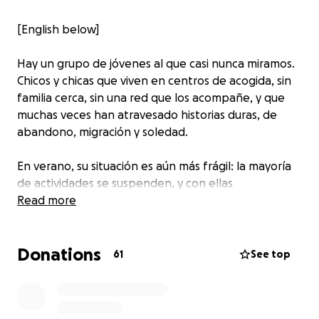
[English below]
Hay un grupo de jóvenes al que casi nunca miramos.
Chicos y chicas que viven en centros de acogida, sin
familia cerca, sin una red que los acompañe, y que
muchas veces han atravesado historias duras, de
abandono, migración y soledad.
En verano, su situación es aún más frágil: la mayoría
de actividades se suspenden, y con ellas
desaparecen espacios seguros para pasar el tiempo,
Read more
socializar o simplemente disfrutar como cualquier
adolescente.
Donations
61
See top
Por eso estamos organizando un
campamento de
verano de fútbol en Madrid
: para que durante
cinco semanas, estos jóvenes puedan jugar, reír,