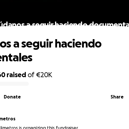
údanos a seguir haciendo documenta
s a seguir haciendo
ntales
60
raised
of
€20K
Donate
Share
imetros
imetros is organizing this fundraiser.