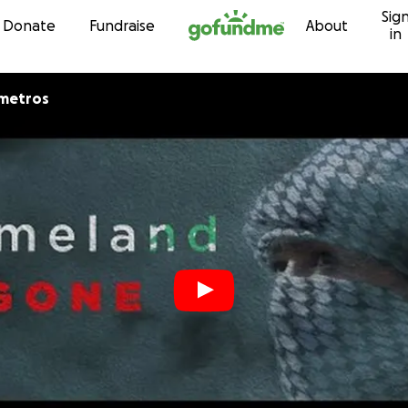
Sig
Skip to content
Donate
Fundraise
About
in
imetros