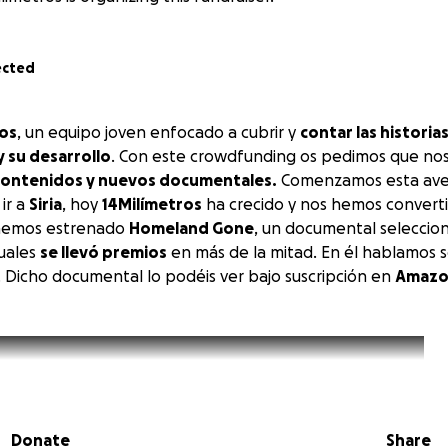
ected
ros
, un equipo joven enfocado a cubrir y
contar las historia
y su desarrollo
. Con este crowdfunding os pedimos que nos 
contenidos y nuevos documentales.
Comenzamos esta ave
ir a
Siria
, hoy
14Milímetros
ha crecido y nos hemos convert
o hemos estrenado
Homeland Gone
, un documental seleccio
cuales
se llevó premios
en más de la mitad. En él hablamos 
. Dicho documental lo podéis ver bajo suscripción en
Amazon
Donate
Share