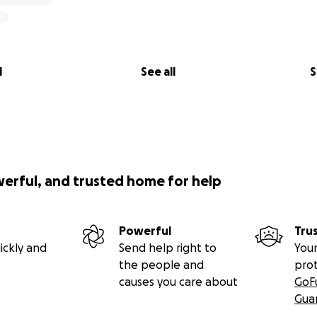
l
See all
S
werful, and trusted home for help
Powerful
Tru
ickly and
Send help right to
Your
the people and
pro
causes you care about
GoF
Gua