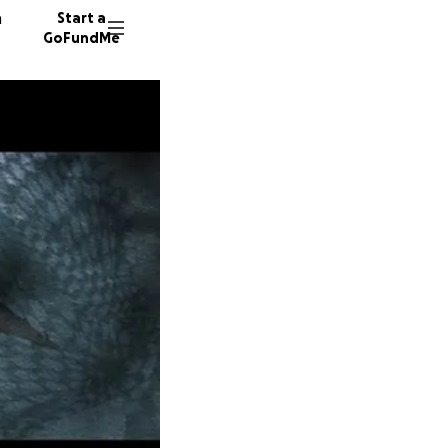
n
Start a
GoFundMe
J
M
M
82 dono