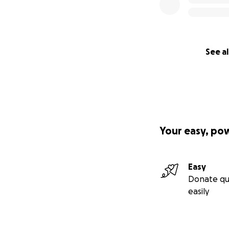
See al
Your easy, po
Easy
Donate qu
easily