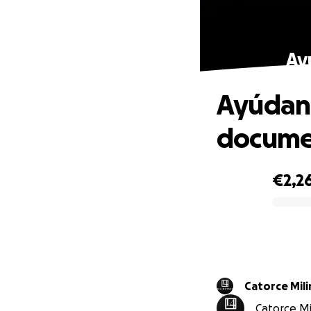
Ay
Ayúdano
docume
€2,2
0% complete
Catorce Mil
Catorce Mil