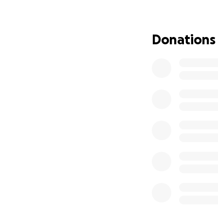
Donations
Lanzamos este cr
accesibles a todo
ingresos sosteni
suscripción de nin
la educación pueda
realidades para q