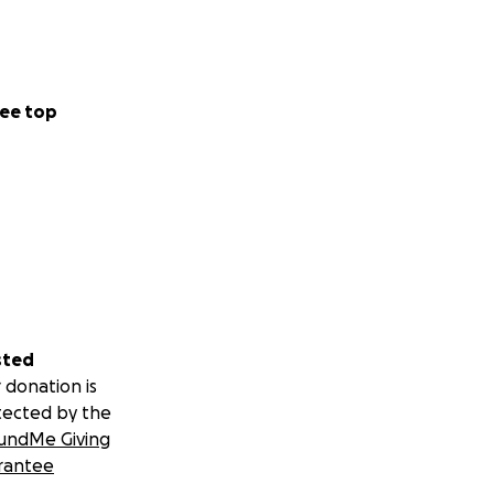
ee top
sted
 donation is
tected by the
undMe Giving
rantee