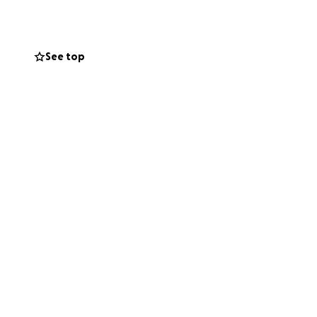
See top
a que estos sean
 una fuente de
 lo podáis ver sin
urales enfocadas a
istintas
Milímetros sea