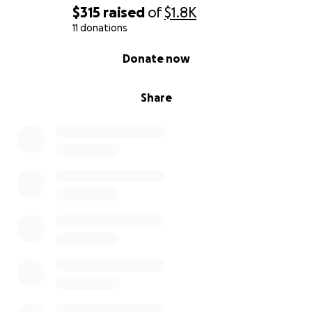
$315
raised
of
$1.8K
11 donations
0% complete
Donate now
Share