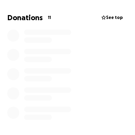
metas.
¿Cómo se utilizarán los fondos?
Donations
11
See top
• Pasajes aéreos ✈️
• Hospedaje
• Inscripción y gastos deportivos ⚽
• Alimentación y transporte local
Toda aportación, grande o pequeña, me acerca más
a lograr este sueño.
Si no puedes donar, te invito a compartir esta
campaña con tus familiares y amigos. Cada gesto de
apoyo cuenta y me motiva a seguir esforzándome.
De corazón, ¡gracias por creer en mí y en mi futuro
deportivo!