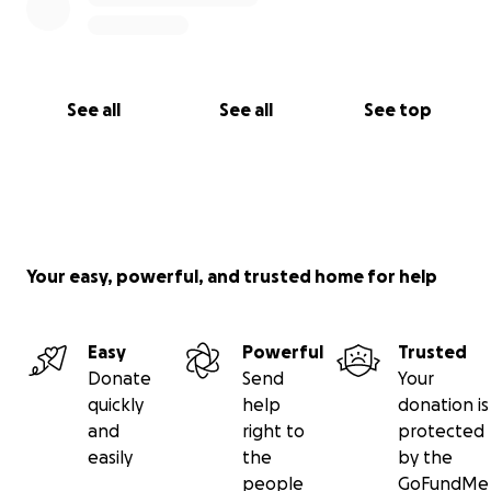
See all
See all
See top
Your easy, powerful, and trusted home for help
Easy
Powerful
Trusted
Donate
Send
Your
quickly
help
donation is
and
right to
protected
easily
the
by the
people
GoFundMe