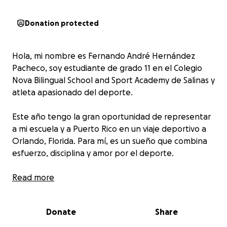
Donation protected
Hola, mi nombre es Fernando André Hernández
Pacheco, soy estudiante de grado 11 en el Colegio
Nova Bilingual School and Sport Academy de Salinas y
atleta apasionado del deporte.
Este año tengo la gran oportunidad de representar
a mi escuela y a Puerto Rico en un viaje deportivo a
Orlando, Florida. Para mí, es un sueño que combina
esfuerzo, disciplina y amor por el deporte.
Este viaje no solo significa competir, sino también
Read more
aprender, crecer y vivir una experiencia que marcará
mi formación como estudiante y como atleta. Será
Donate
Share
una oportunidad para compartir con otros jóvenes,
medir mi desempeño y seguir persiguiendo mis