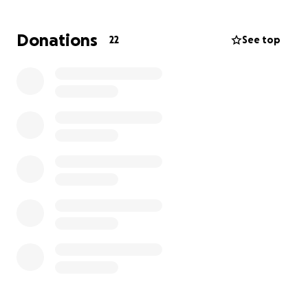
Te invitamos a brindar un apoyo económico para
ayudar a Monse a llevar acabo su recuperación y
Donations
22
See top
pagar los gastos que la cirugía implica, así como
ofrecerle a su madre la oportunidad de invertir su
tiempo para el cuidado de Monse.
Go fund dice 15,000 pesos, pero entre más podamos
ayudar, mejor.
De antemano, muchísimas gracias.