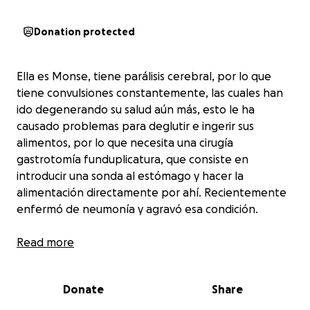
Donation protected
Ella es Monse, tiene parálisis cerebral, por lo que
tiene convulsiones constantemente, las cuales han
ido degenerando su salud aún más, esto le ha
causado problemas para deglutir e ingerir sus
alimentos, por lo que necesita una cirugía
gastrotomía funduplicatura, que consiste en
introducir una sonda al estómago y hacer la
alimentación directamente por ahí. Recientemente
enfermó de neumonía y agravó esa condición.
Su madre Claudia Verenice Anaya, soltera, ha estado
Read more
teniendo que cuidar más tiempo de ella, por lo que
sus ingresos han disminuído considerablemente y le
Donate
Share
es complicado solventar los gastos.