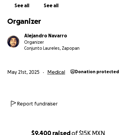
See all
See all
Organizer
Alejandro Navarro
Organizer
Conjunto Laureles, Zapopan
May 21st, 2025
Medical
Donation protected
Report fundraiser
$9,400
raised
of
$15K
MXN