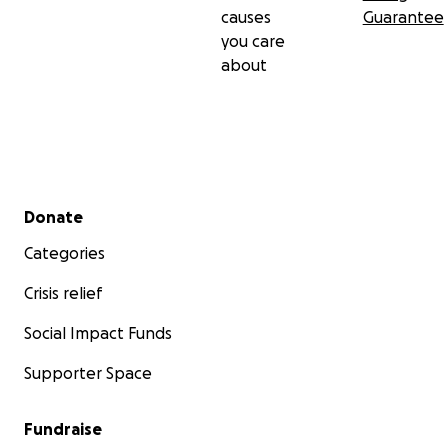
causes
Guarantee
you care
about
Secondary menu
Donate
Categories
Crisis relief
Social Impact Funds
Supporter Space
Fundraise