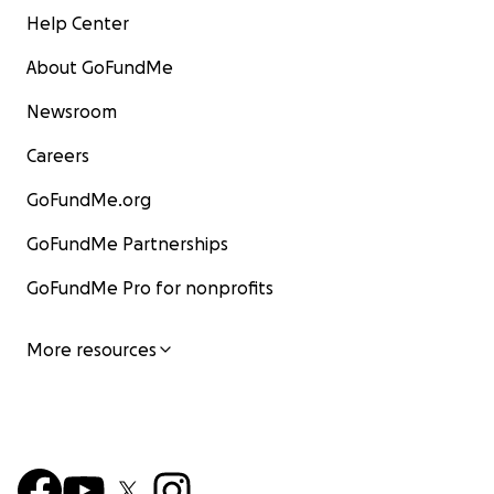
Help Center
About GoFundMe
Newsroom
Careers
GoFundMe.org
GoFundMe Partnerships
GoFundMe Pro for nonprofits
More resources