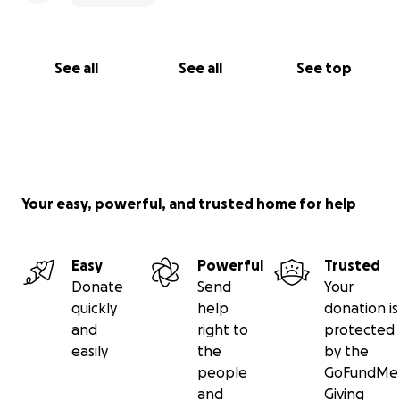
See all
See all
See top
Your easy, powerful, and trusted home for help
Easy
Powerful
Trusted
Donate
Send
Your
quickly
help
donation is
and
right to
protected
easily
the
by the
people
GoFundMe
and
Giving