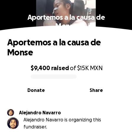
Aportemos a la causa de
Monse
Aportemos a la causa de
Monse
$9,400
raised
of
$15K
MXN
0% complete
Donate
Share
Alejandro Navarro
Alejandro Navarro is organizing this
fundraiser.